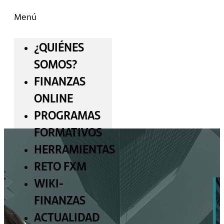
Menú
¿QUIÉNES
SOMOS?
FINANZAS
ONLINE
PROGRAMAS
FORMATIVOS
HERRAMIENTAS
RETO FXM
WIKI-
FINANZAS
ACTUALIDAD