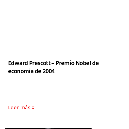
¿Qué sabes sobre los
Premios Nobel?
Aprende sobre este reconocimiento internacional y
conoce todos los galardonados de la mano de José
Carlos Gómez Borrero, autor del libro "Una Corona de
Laurel Naranja"
Edward Prescott – Premio Nobel de
economía de 2004
Leer más »