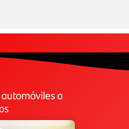
 automóviles a
os