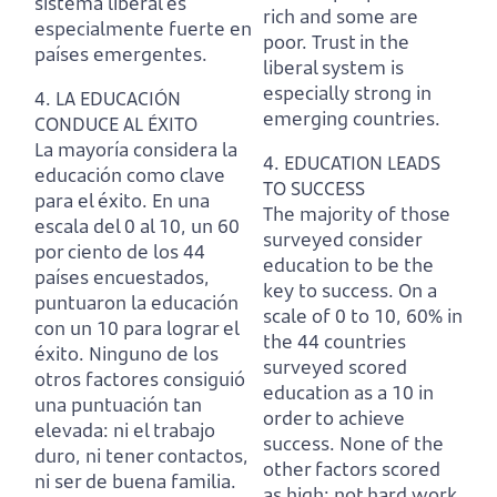
sistema liberal es
rich and some are
especialmente fuerte en
poor.
Trust in the
países emergentes.
liberal system is
especially strong in
4. LA EDUCACIÓN
emerging countries.
CONDUCE AL ÉXITO
La mayoría considera la
4. EDUCATION LEADS
educación como clave
TO SUCCESS
para el éxito.
En una
The majority of those
escala del 0 al 10, un 60
surveyed consider
por ciento de los 44
education to be the
países encuestados,
key to success.
On a
puntuaron la educación
scale of 0 to 10, 60% in
con un 10 para lograr el
the 44 countries
éxito.
Ninguno de los
surveyed scored
otros factores consiguió
education as a 10 in
una puntuación tan
order to achieve
elevada: ni el trabajo
success.
None of the
duro, ni tener contactos,
other factors scored
ni ser de buena familia.
as high; not hard work,