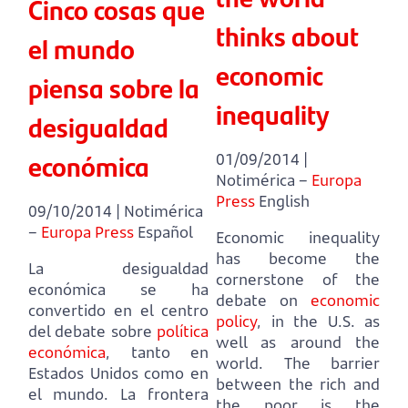
Cinco cosas que
thinks about
el mundo
economic
piensa sobre la
inequality
desigualdad
económica
01/09/2014 |
Notimérica –
Europa
Press
English
09/10/2014 | Notimérica
–
Europa Press
Español
Economic inequality
has become the
La desigualdad
cornerstone of the
económica se ha
debate on
economic
convertido en el centro
policy
, in the U.S. as
del debate sobre
política
well as around the
económica
, tanto en
world.
The barrier
Estados Unidos como en
between the rich and
el mundo.
La frontera
the poor is the