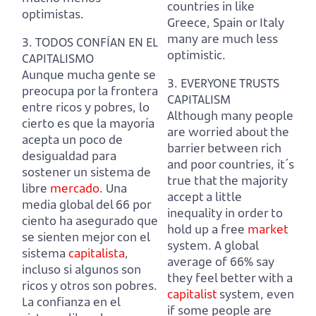
countries in like
optimistas.
Greece, Spain or Italy
many are much less
3. TODOS CONFÍAN EN EL
optimistic.
CAPITALISMO
Aunque mucha gente se
3. EVERYONE TRUSTS
preocupa por la frontera
CAPITALISM
entre ricos y pobres, lo
Although many people
cierto es que la mayoría
are worried about the
acepta un poco de
barrier between rich
desigualdad para
and poor countries, it´s
sostener un sistema de
true that the majority
libre
mercado
.
Una
accept a little
media global del 66 por
inequality in order to
ciento ha asegurado que
hold up a free
market
se sienten mejor con el
system.
A global
sistema
capitalista
,
average of 66% say
incluso si algunos son
they feel better with a
ricos y otros son pobres.
capitalist
system, even
La confianza en el
if some people are