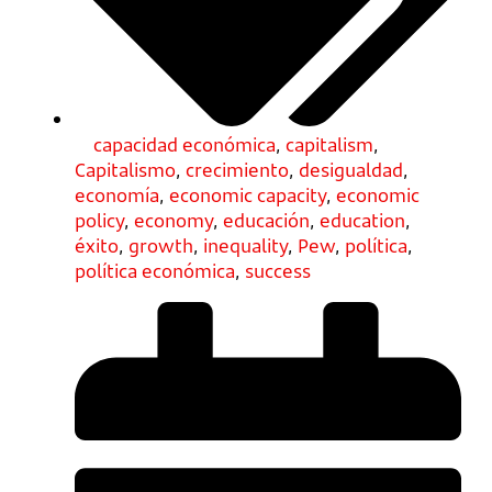
capacidad económica
,
capitalism
,
Capitalismo
,
crecimiento
,
desigualdad
,
economía
,
economic capacity
,
economic
policy
,
economy
,
educación
,
education
,
éxito
,
growth
,
inequality
,
Pew
,
política
,
política económica
,
success