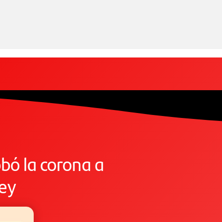
bó la corona a
ley