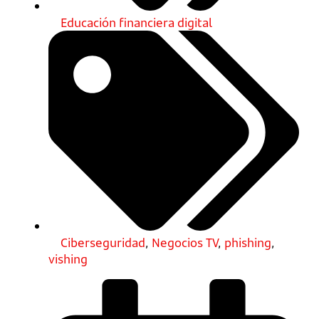
Educación financiera digital
Ciberseguridad
,
Negocios TV
,
phishing
,
vishing