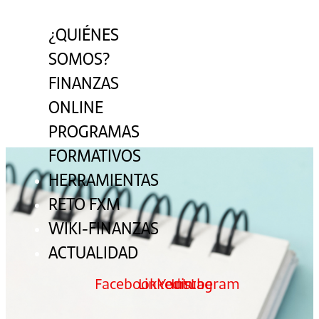
Menú
¿QUIÉNES
SOMOS?
FINANZAS
ONLINE
PROGRAMAS
FORMATIVOS
HERRAMIENTAS
RETO FXM
WIKI-FINANZAS
ACTUALIDAD
Facebook
Linkedin
Youtube
Instagram