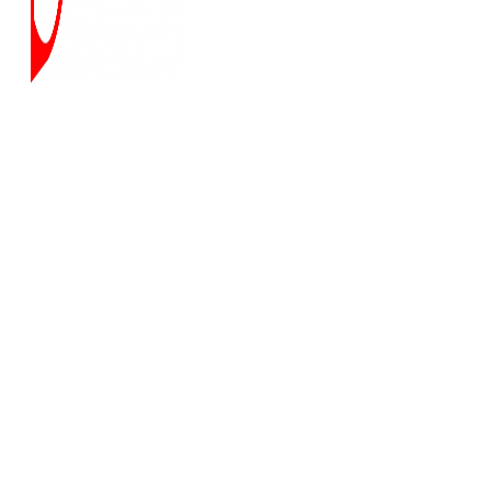
¿QUIÉNES
SOMOS?
FINANZAS
ONLINE
PROGRAMAS
FORMATIVOS
HERRAMIENTAS
RETO FXM
WIKI-
FINANZAS