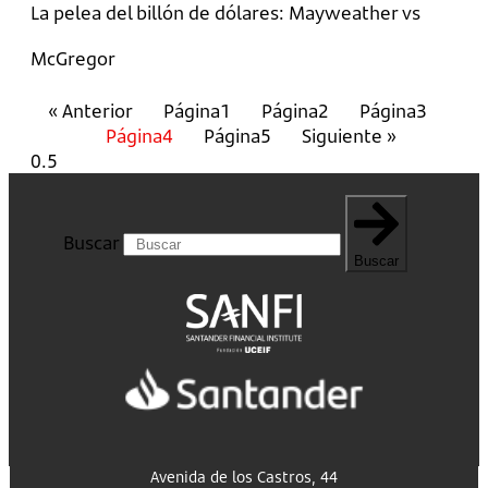
La pelea del billón de dólares: Mayweather vs
McGregor
« Anterior
Página
1
Página
2
Página
3
Página
4
Página
5
Siguiente »
Buscar
Buscar
Avenida de los Castros, 44