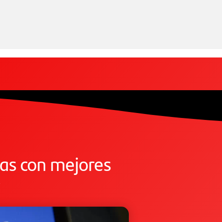
as con mejores
?