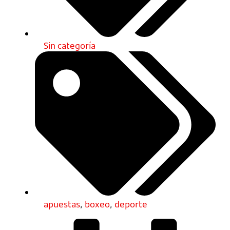
Sin categoría
apuestas
,
boxeo
,
deporte