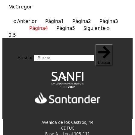
McGregor
« Anterior
Página
1
Página
2
Página
3
Página
4
Página
5
Siguiente »
Buscar
Buscar
Avenida de los Castros, 44
-CDTUC-
Fase A – Local 108-111