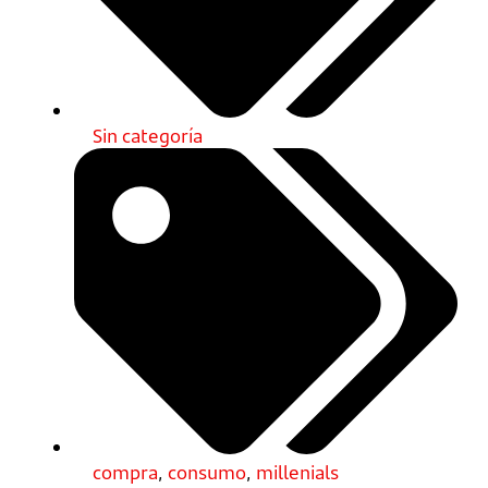
Sin categoría
compra
,
consumo
,
millenials