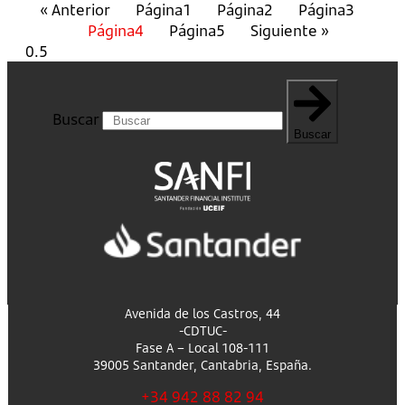
« Anterior
Página
1
Página
2
Página
3
Página
4
Página
5
Siguiente »
Buscar
Buscar
Avenida de los Castros, 44
-CDTUC-
Fase A – Local 108-111
39005 Santander, Cantabria, España.
+34 942 88 82 94