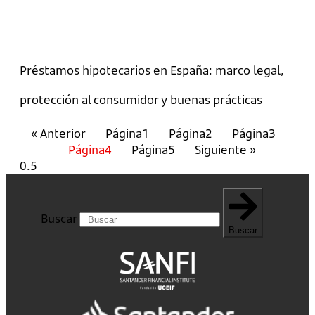
Préstamos hipotecarios en España: marco legal,
protección al consumidor y buenas prácticas
« Anterior
Página
1
Página
2
Página
3
Página
4
Página
5
Siguiente »
Buscar
Buscar