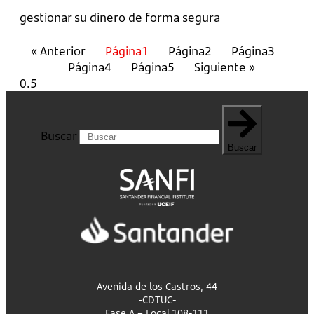
gestionar su dinero de forma segura
« Anterior
Página
1
Página
2
Página
3
Página
4
Página
5
Siguiente »
Buscar
Buscar
Avenida de los Castros, 44
-CDTUC-
Fase A – Local 108-111