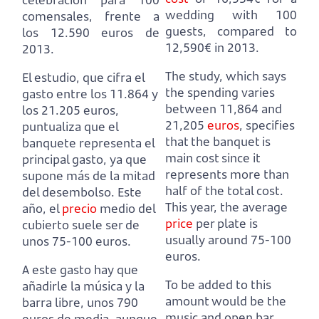
wedding with 100
comensales, frente a
guests, compared to
los 12.590 euros de
12,590€ in 2013.
2013.
The study, which says
El estudio, que cifra el
the spending varies
gasto entre los 11.864 y
between 11,864 and
los 21.205 euros,
21,205
euros
,
specifies
puntualiza que el
that the banquet is
banquete representa el
main cost since it
principal gasto, ya que
represents more than
supone más de la mitad
half of the total cost.
del desembolso.
Este
This year, the average
año, el
precio
medio del
price
per plate is
cubierto suele ser de
usually around 75-100
unos 75-100 euros.
euros.
A este gasto hay que
To be added to this
añadirle la música y la
amount would be the
barra libre, unos 790
music and open bar,
euros de media,
aunque