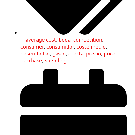
average cost
,
boda
,
competition
,
consumer
,
consumidor
,
coste medio
,
desembolso
,
gasto
,
oferta
,
precio
,
price
,
purchase
,
spending