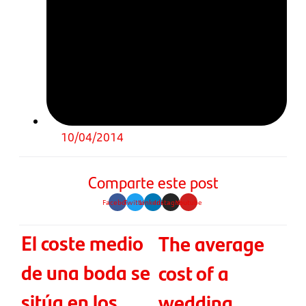
10/04/2014
Comparte este post
Facebook
Twitter
Linkedin
Instagram
Youtube
El coste medio
The average
de una boda se
cost of a
sitúa en los
wedding