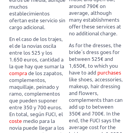
around 790€ on
muchos
average,
although
establecimientos
many establishments
ofertan este servicio sin
offer these services at
cargo adicional.
no additional charge.
En el caso de los trajes,
As for the dresses, the
el de la novias oscila
bride´s dress goes for
entre los 525 y los
between 525€ and
1.650 euros,
cantidad a
1,650€,
to which you
la que hay que sumar la
have to add
purchases
compra
de los zapatos,
like shoes, accessories,
complementos,
makeup, hair dressing
maquillaje, peinado y
and flowers,
ramo, complementos
complements than can
que pueden suponer
add up to between
entre 350 y 700 euros.
350€ and 700€.
In the
En total, según FUCI, el
end, the FUCI says the
coste
medio para la
average cost for the
novia puede llegar a los