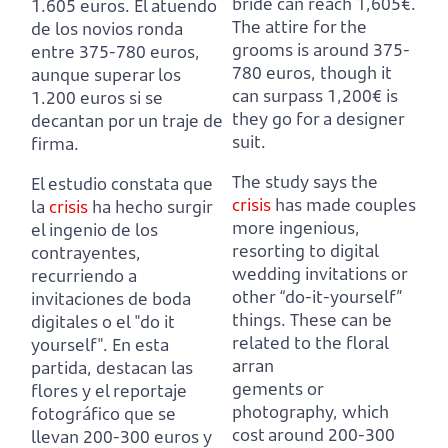
bride can reach 1,605€.
1.605 euros.
El atuendo
The attire for the
de los novios ronda
grooms is around 375-
entre 375-780 euros,
780 euros, though it
aunque superar los
can surpass 1,200€ is
1.200 euros si se
they go for a designer
decantan por un traje de
suit.
firma.
The study says the
El estudio constata que
crisis
has made couples
la
crisis
ha hecho surgir
more ingenious,
el ingenio de los
resorting to digital
contrayentes,
wedding invitations or
recurriendo a
other “do-it-yourself”
invitaciones de boda
things.
These can be
digitales o el "do it
related to the floral
yourself".
En esta
arran
partida, destacan las
gements or
flores y el reportaje
photography, which
fotográfico que se
cost around 200-300
llevan 200-300 euros y