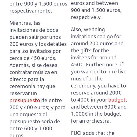
euros and between
entre 900 y 1.500 euros
900 and 1,500 euros,
respectivamente.
respectively.
Mientras, las
Also, wedding
invitaciones de boda
invitations can go for
pueden salir por unos
around 200 euros and
200 euros y los detalles
the gifts for the
para los invitados por
invitees for around
cerca de 450 euros.
450€.
Furthermore, if
Además, si se desea
you wanted to hire live
contratar música en
music for the
directo para la
ceremony, you have to
ceremonia hay que
reserve around 200€
reservar un
to 400€ in your
budget
;
presupuesto
de entre
and between 600€ and
200 y 400 euros;
y para
1,000€ in the budget
una orquesta el
for an orchestra.
presupuesto sería de
entre 600 y 1.000
FUCI adds that the
euros.