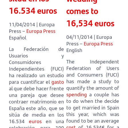
16.534 euros
comes to
16,534 euros
11/04/2014 | Europa
Press –
Europa Press
04/11/2014 | Europa
Español
Press –
Europa Press
La Federación de
English
Usuarios y
The Independent
Consumidores
Federation of Users
Independientes (FUCI)
and Consumers (FUCI)
ha realizado un estudio
has made a study to
para cuantificar el
gasto
quantify the amount of
al que debe hacer frente
spending
a couple has
una pareja que desee
to do when the decide
contraer matrimonio en
to get married in Spain
España este año,
que se
this year,
which was
sitúa de media en los
found to be an average
16.534
euros
en una
cost
of 16,534€ for a
celebración para 100