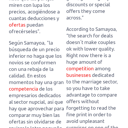
discounts or special
miren con lupa los
offers they come
precios, acogiéndose a
across.”
cuantas deducciones y
ofertas
puedan
According to Samayoa,
ofrecérseles".
“the search for deals
doesn´t make couples
Según Samayoa, "la
ok with lower quality.
búsqueda de un precio
Right now there is a
inferior no haga que los
huge amount of
novios se conformen
competition
among
con una rebaja de la
businesses
dedicated
calidad.
En estos
to the marriage sector,
momentos hay una gran
so you have to take
competencia
de los
advantage to compare
empresarios dedicados
offers
without
al sector nupcial, así que
forgetting to read the
hay que aprovechar para
fine print in order to
comparar muy bien las
avoid unpleasant
ofertas
sin olvidarse de
surprises on one of the