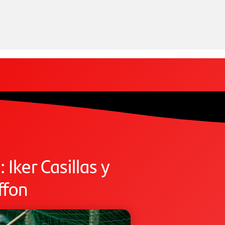
: Iker Casillas y
ffon