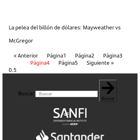
La pelea del billón de dólares: Mayweather vs
McGregor
« Anterior
Página
1
Página
2
Página
3
Página
4
Página
5
Siguiente »
Buscar
Buscar