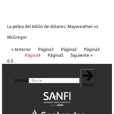
La pelea del billón de dólares: Mayweather vs
McGregor
« Anterior
Página
1
Página
2
Página
3
Página
4
Página
5
Siguiente »
Buscar
Buscar