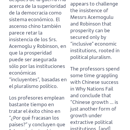
appears to challenge
acerca de la superioridad
the insistence of
de la democracia como
Messrs Acemogulu
sistema económico.
El
and Robinson that
ascenso chino también
prosperity can be
parece retar la
secured only by
insistencia de los Srs.
“inclusive” economic
Acemoglu y Robinson, en
institutions, rooted in
que la prosperidad
political pluralism.
puede ser asegurada
sólo por las instituciones
The professors spend
económicas
some time grappling
“incluyentes”, basadas en
with Chinese success
el pluralismo político.
in Why Nations Fail
and conclude that
Los profesores emplean
“Chinese growth … is
bastante tiempo en
just another form of
tratar el éxito chino en
growth under
“¿Por qué fracasan los
extractive political
países?” y concluyen que
institutions, [and]