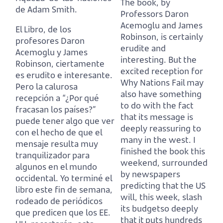
The book, by
de Adam Smith.
Professors Daron
Acemoglu and James
El Libro, de los
Robinson, is certainly
profesores Daron
erudite and
Acemoglu y James
interesting.
But the
Robinson, ciertamente
excited reception for
es erudito e interesante.
Why Nations Fail may
Pero la calurosa
also have something
recepción a “¿Por qué
to do with the fact
fracasan los países?”
that its message is
puede tener algo que ver
deeply reassuring to
con el hecho de que el
many in the west.
I
mensaje resulta muy
finished the book this
tranquilizador para
weekend, surrounded
algunos en el mundo
by newspapers
occidental.
Yo terminé el
predicting that the US
libro este fin de semana,
will, this week, slash
rodeado de periódicos
its budgetso deeply
que predicen que los EE.
that it puts hundreds