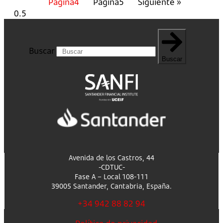
Página
4
Página
5
Siguiente »
Buscar
Buscar
Avenida de los Castros, 44
-CDTUC-
Fase A – Local 108-111
39005 Santander, Cantabria, España.
+34 942 88 82 94