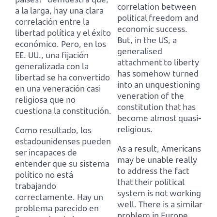
correlation between
a la larga, hay una clara
political freedom and
correlación entre la
economic success.
libertad política y el éxito
But, in the US, a
económico.
Pero, en los
generalised
EE. UU., una fijación
attachment to liberty
generalizada con la
has somehow turned
libertad se ha convertido
into an unquestioning
en una veneración casi
veneration of the
religiosa que no
constitution that has
cuestiona la constitución.
become almost quasi-
religious.
Como resultado, los
estadounidenses pueden
As a result, Americans
ser incapaces de
may be unable really
entender que su sistema
to address the fact
político no está
that their political
trabajando
system is not working
correctamente.
Hay un
well.
There is a similar
problema parecido en
problem in Europe,