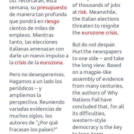
UU. recortarán, esta
of thousands of jobs
semana, su
presupuesto
at
risk
.
Meanwhile,
de manera tan profunda
the Italian elections
que pondrá en
riesgo
threaten to reignite
cientos de miles de
the
eurozone
crisis
.
empleos.
Mientras
tanto, las elecciones
But do not despair.
italianas amenazan con
Hurl the newspapers
darle un nuevo impulso a
to one side – and take
la
crisis
de la
eurozona
.
the long view.
Based
on a magpie-like
Pero no desesperemos.
assembly of evidence
Hagamos a un lado los
from many centuries,
periódicos – y
the authors of Why
ampliemos la
Nations Fail have
perspectiva.
Reuniendo
concluded that, for all
variadas evidencias de
its difficulties,
muchos siglos, los
western-style
autores de “¿Por qué
democracy is the key
fracasan los países?”
to long-term