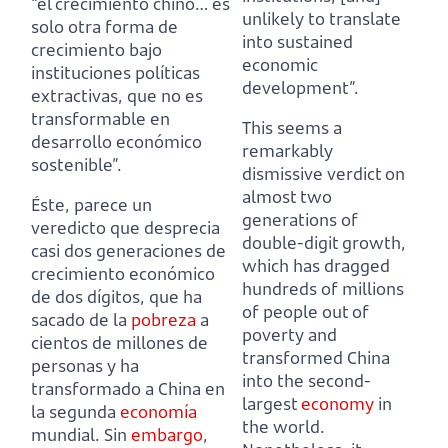
“el crecimiento chino… es
unlikely to translate
solo otra forma de
into sustained
crecimiento bajo
economic
instituciones políticas
development”.
extractivas, que no es
transformable en
This seems a
desarrollo económico
remarkably
sostenible”.
dismissive verdict on
almost two
Éste, parece un
generations of
veredicto que desprecia
double-digit growth,
casi dos generaciones de
which has dragged
crecimiento económico
hundreds of millions
de dos dígitos,
que ha
of people out of
sacado de la
pobreza
a
poverty and
cientos de millones de
transformed China
personas y ha
into the second-
transformado a China en
largest
economy
in
la segunda
economía
the world.
mundial.
Sin
embargo
,