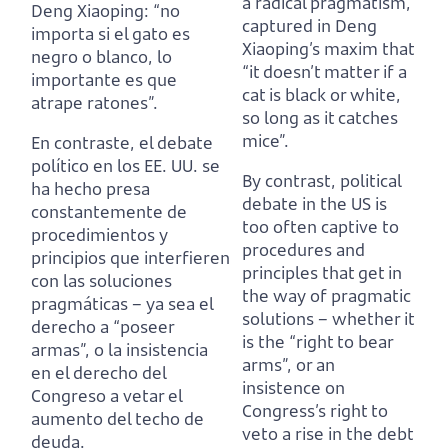
a radical pragmatism,
Deng Xiaoping:
“no
captured in Deng
importa si el gato es
Xiaoping’s maxim that
negro o blanco, lo
“it doesn’t matter if a
importante es que
cat is black or white,
atrape ratones”.
so long as it catches
mice”.
En contraste, el debate
político en los EE. UU. se
By contrast, political
ha hecho presa
debate in the US is
constantemente de
too often captive to
procedimientos y
procedures and
principios que interfieren
principles that get in
con las soluciones
the way of pragmatic
pragmáticas –
ya sea el
solutions –
whether it
derecho a “poseer
is the “right to bear
armas”, o la insistencia
arms”, or an
en el derecho del
insistence on
Congreso a vetar el
Congress’s right to
aumento del techo de
veto a rise in the debt
deuda.