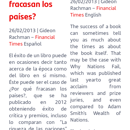
fracasan los
26/02/2013 | Gideon
Rachman –
Financial
países?
Times
English
The success of a book
26/02/2013 | Gideon
can sometimes tell
Rachman –
Financial
you as much about
Times
Español
the times as about
the book itself.
That
El éxito de un libro puede
may be the case with
en ocasiones decir tanto
Why Nations Fail,
acerca de la época como
which was published
del libro en sí mismo.
last yearto great
Éste puede ser el caso de
acclaim from
¿Por qué fracasan los
reviewers and prize
países?, que se ha
juries,
and even
publicado en 2012
compared to Adam
obteniendo éxito de
Smith’s Wealth of
crítica y premios,
incluso
Nations.
lo comparan con “La
riqueza de las naciones”