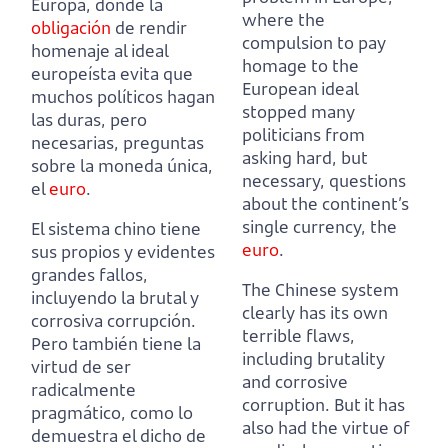
Europa,
donde la
where the
obligación
de rendir
compulsion to pay
homenaje al ideal
homage to the
europeísta evita que
European ideal
muchos políticos hagan
stopped many
las duras, pero
politicians from
necesarias, preguntas
asking hard, but
sobre la moneda única,
necessary, questions
el
euro
.
about the continent’s
single currency, the
El sistema chino tiene
euro
.
sus propios y evidentes
grandes fallos,
The Chinese system
incluyendo la brutal y
clearly has its own
corrosiva corrupción.
terrible flaws,
Pero también tiene la
including brutality
virtud de ser
and corrosive
radicalmente
corruption.
But it has
pragmático, como lo
also had the virtue of
demuestra el dicho de