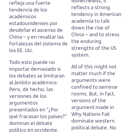
Nonetheless, it
refleja una fuerte
reflects a strong
tendencia de los
tendency in American
académicos
academia to talk
estadounidenses por
down the rise of
desdeñar el ascenso de
China – and to stress
China – y en resaltar las
the enduring
fortalezas del sistema de
strengths of the US
los EE. UU.
system.
Todo esto puede no
All of this might not
importar demasiado si
matter much if the
los debates se limitaran
arguments were
al ámbito académico.
confined to seminar
Pero, de hecho, las
rooms.
But, in fact,
versiones de los
versions of the
argumentos
argument made in
presentados en “¿Por
Why Nations Fail
qué fracasan los países?”
dominate western
dominan el debate
political debate.
No
político en occidente.