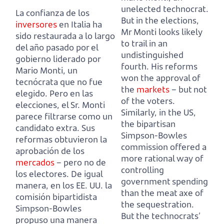
unelected technocrat.
La confianza de los
But in the elections,
inversores
en Italia ha
Mr Monti looks likely
sido restaurada a lo largo
to trail in an
del año pasado por el
undistinguished
gobierno liderado por
fourth. His reforms
Mario Monti, un
won the approval of
tecnócrata que no fue
the
markets
– but not
elegido.
Pero en las
of the voters.
elecciones, el Sr. Monti
Similarly, in the US,
parece filtrarse como un
the bipartisan
candidato extra. Sus
Simpson-Bowles
reformas obtuvieron la
commission offered a
aprobación de los
more rational way of
mercados
– pero no de
controlling
los electores.
De igual
government spending
manera, en los EE. UU. la
than the meat axe of
comisión bipartidista
the sequestration.
Simpson-Bowles
But the technocrats’
propuso una manera