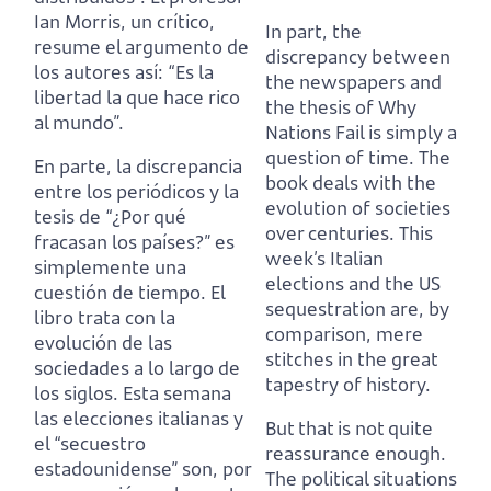
Ian Morris, un crítico,
In part, the
resume el argumento de
discrepancy between
los autores así: “Es la
the newspapers and
libertad la que hace rico
the thesis of Why
al mundo”.
Nations Fail is simply a
question of time.
The
En parte, la discrepancia
book deals with the
entre los periódicos y la
evolution of societies
tesis de “¿Por qué
over centuries.
This
fracasan los países?” es
week’s Italian
simplemente una
elections and the US
cuestión de tiempo.
El
sequestration are, by
libro trata con la
comparison, mere
evolución de las
stitches in the great
sociedades a lo largo de
tapestry of history.
los siglos.
Esta semana
las elecciones italianas y
But that is not quite
el “secuestro
reassurance enough.
estadounidense” son, por
The political situations