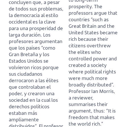
concluyen que, a pesar
prosperity.
The
de todos sus problemas,
professors argue that
la democracia al estilo
countries “such as
occidental es la clave
Great Britain and the
para una prosperidad de
United States became
larga duración.
Los
rich because their
profesores argumentan
citizens overthrew
que los países “como
the elites who
Gran Bretaña y los
controlled power and
Estados Unidos se
created a society
volvieron ricos porque
where political rights
sus ciudadanos
were much more
derrocaron a las élites
broadly distributed”.
que controlaban el
Professor Ian Morris,
poder, y crearon una
a reviewer,
sociedad en la cual los
summarises their
derechos políticos
argument, thus: “It is
estaban más
freedom that makes
ampliamente
the world rich.”
distribuidos”.
El profesor