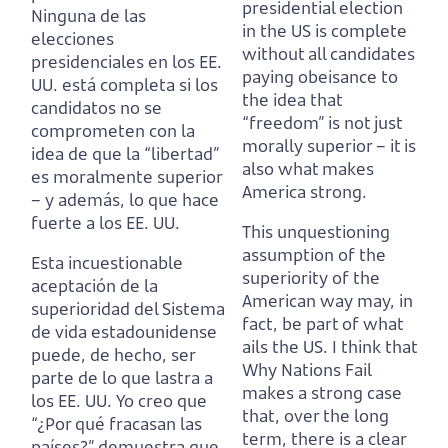
presidential election
Ninguna de las
in the US is complete
elecciones
without all candidates
presidenciales en los EE.
paying obeisance to
UU. está completa si los
the idea that
candidatos no se
“freedom” is not just
comprometen con la
morally superior – it is
idea de que la “libertad”
also what makes
es moralmente superior
America strong.
– y además, lo que hace
fuerte a los EE. UU.
This unquestioning
assumption of the
Esta incuestionable
superiority of the
aceptación de la
American way may, in
superioridad del Sistema
fact, be part of what
de vida estadounidense
ails the US.
I think that
puede, de hecho, ser
Why Nations Fail
parte de lo que lastra a
makes a strong case
los EE. UU.
Yo creo que
that, over the long
“¿Por qué fracasan las
term, there is a clear
países?” demuestra que,