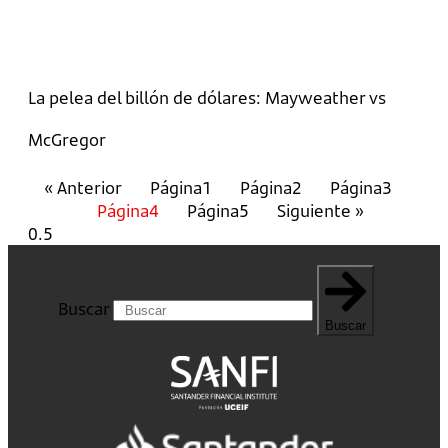
La pelea del billón de dólares: Mayweather vs
McGregor
« Anterior
Página
1
Página
2
Página
3
Página
4
Página
5
Siguiente »
Buscar
Buscar