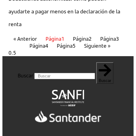
ayudarte a pagar menos en la declaración de la
renta
« Anterior
Página
1
Página
2
Página
3
Página
4
Página
5
Siguiente »
Buscar
Buscar