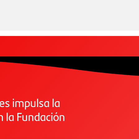
es impulsa la
on la Fundación