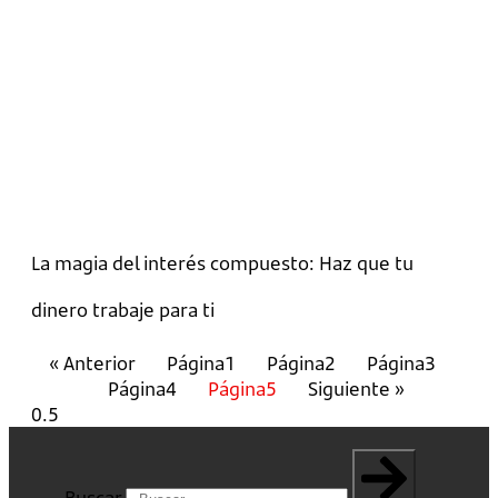
La magia del interés compuesto: Haz que tu
dinero trabaje para ti
« Anterior
Página
1
Página
2
Página
3
Página
4
Página
5
Siguiente »
Buscar