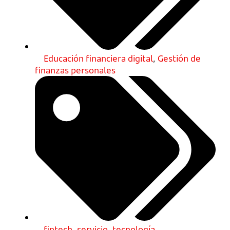
Educación financiera digital
,
Gestión de
finanzas personales
fintech
,
servicio
,
tecnología