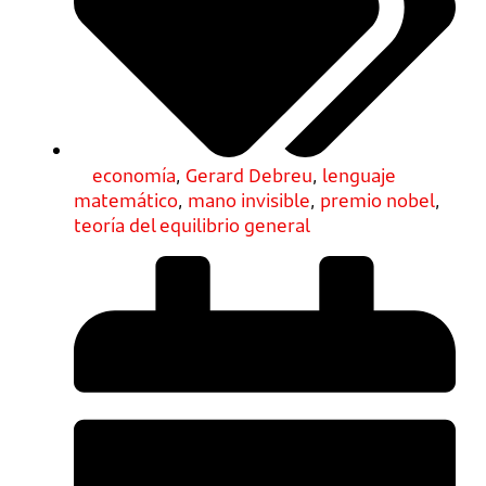
economía
,
Gerard Debreu
,
lenguaje
matemático
,
mano invisible
,
premio nobel
,
teoría del equilibrio general