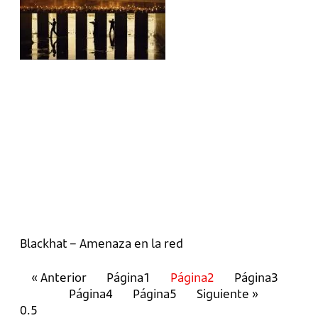
Blackhat – Amenaza en la red
« Anterior
Página
1
Página
2
Página
3
Página
4
Página
5
Siguiente »