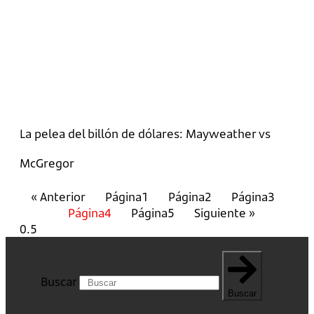
La pelea del billón de dólares: Mayweather vs
McGregor
« Anterior
Página
1
Página
2
Página
3
Página
4
Página
5
Siguiente »
Buscar
Buscar