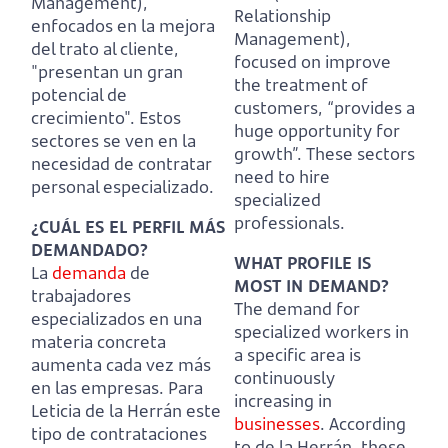
Management),
Relationship
enfocados en la mejora
Management),
del trato al cliente,
focused on improve
"presentan un gran
the treatment of
potencial de
customers, “provides a
crecimiento".
Estos
huge opportunity for
sectores se ven en la
growth”.
These sectors
necesidad de contratar
need to hire
personal especializado.
specialized
professionals.
¿CUÁL ES EL PERFIL MÁS
DEMANDADO?
WHAT PROFILE IS
La
demanda
de
MOST IN DEMAND?
trabajadores
The demand for
especializados en una
specialized workers in
materia concreta
a specific area is
aumenta cada vez más
continuously
en las empresas.
Para
increasing in
Leticia de la Herrán este
businesses
.
According
tipo de contrataciones
to de la Herrán, these