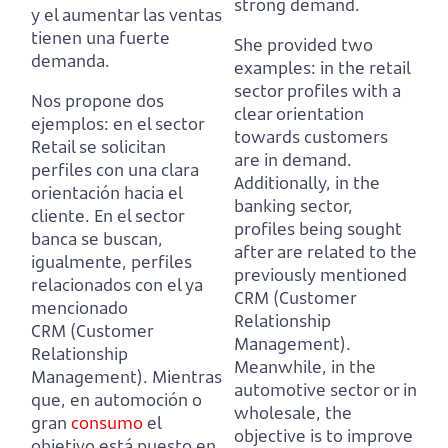
strong demand.
y el aumentar las ventas
tienen una fuerte
She provided two
demanda.
examples: in the retail
sector profiles with a
Nos propone dos
clear orientation
ejemplos: en el sector
towards customers
Retail se solicitan
are in demand.
perfiles con una clara
Additionally, in the
orientación hacia el
banking sector,
cliente.
En el sector
profiles being sought
banca se buscan,
after are related to the
igualmente, perfiles
previously mentioned
relacionados con el ya
CRM (Customer
mencionado
Relationship
CRM (Customer
Management).
Relationship
Meanwhile, in the
Management).
Mientras
automotive sector or in
que, en automoción o
wholesale, the
gran
consumo
el
objective is to improve
objetivo está puesto en