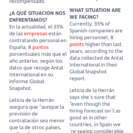
recompensado.
WHAT SITUATION ARE
¿A QUÉ SITUACIÓN NOS
WE FACING?
ENFRENTAMOS?
Currently, 35% of
En la actualidad, el 35%
Spanish companies are
de las
empresas
están
hiring personnel, 8
contratando personal en
points
higher than last
España, 8
puntos
years, according to the
porcentuales más que el
data collected de Antal
año anterior, según los
International in their
datos que recoge Antal
Global Snapshot
International en su
report.
informe Global
Snapshot.
Leticia de la Herrán
says she´s sure that
Leticia de la Herrán
“even though the
asegura que "aunque la
hiring forecast isn´t as
previsión de
good as in other
contratación sea menor
countries
,
in Spain we
que la de otros países,
´re seeing considerable