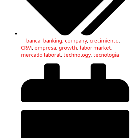
banca
,
banking
,
company
,
crecimiento
,
CRM
,
empresa
,
growth
,
labor market
,
mercado laboral
,
technology
,
tecnología