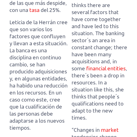
de las que más despide,
thinks there are
con una
tasa
del 25%.
several factors that
have come together
Leticia de la Herrán cree
and have led to this
que son varios los
situation.
The banking
factores que confluyen
sector´s an area in
y llevan a esta situación.
constant change; there
La banca es una
have been many
disciplina en continuo
acquisitions and, in
cambio, se han
some
financial entities
,
producido adquisiciones
there´s been a drop in
y, en algunas entidades,
resources.
In a
ha habido una reducción
situation like this, she
en los recursos.
En un
thinks that people´s
caso como este, cree
qualifications need to
que la cualificación de
adapt to the new
las personas debe
times.
adaptarse a los nuevos
tiempos.
“Changes in
market
tendencies change