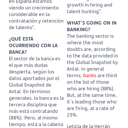
en España estamos
growth in hiring and
viendo un crecimiento
talent hunting”.
considerable en la
contratación y retención
WHAT´S GOING ON IN
de talento".
BANKING?
The banking sector is
¿QUÉ ESTÁ
where the most
OCURRIENDO CON LA
doubts are, according
BANCA?
to the data provided in
El sector de la banca es
the Global Snapshot by
el que más dudas
Antal.
In general
despierta, según los
terms,
banks
are third
datos aportados por el
on the list of those
Global Snapshot de
who are hiring (88%).
Antal.
En términos
But, at the same time,
generales, la banca es la
it´s leading those who
tercera disciplina que
are firing, at a rate of
más está contratando
25%.
(88%).
Pero, al mismo
tiempo, está a la cabeza
Leticia de la Herrán