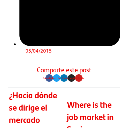
05/04/2015
Comparte este post
Facebook
Twitter
Linkedin
Instagram
Youtube
¿Hacia dónde
Where is the
se dirige el
job market in
mercado