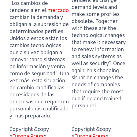
"Los cambios de
demand levels and
tendencia en el
mercado
make some profiles
cambian la demanda y
obsolete.
Together
obligan a la supresión de
with these are the
determinados perfiles.
technological changes
Unidos a estos están los
that make it necessary
cambios tecnológicos
to renew information
que a su vez obligan a
and sales systems as
renovar tanto sistemas
well as security”.
Once
de información y venta
again, this changing
como de seguridad".
Una
situation changes the
vez más, esta situación
needs of companies
de cambio modifica las
that require the most
necesidades de las
qualified and trained
empresas que requieren
personnel.
personal más cualificado
y más preparado.
Copyright &copy
Copyright &copy
«
Europa Press
«.
«
Europa Press
«.