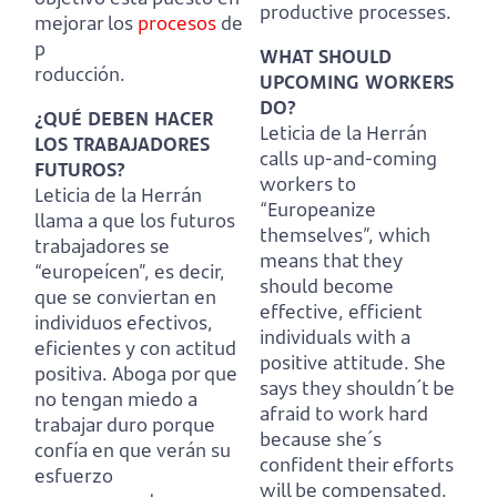
productive processes.
mejorar los
procesos
de
p
WHAT SHOULD
roducción.
UPCOMING WORKERS
DO?
¿QUÉ DEBEN HACER
Leticia de la Herrán
LOS TRABAJADORES
calls up-and-coming
FUTUROS?
workers to
Leticia de la Herrán
“Europeanize
llama a que los futuros
themselves”, which
trabajadores se
means that they
“europeícen”, es decir,
should become
que se conviertan en
effective, efficient
individuos efectivos,
individuals with a
eficientes y con actitud
positive attitude.
She
positiva.
Aboga por que
says they shouldn´t be
no tengan miedo a
afraid to work hard
trabajar duro porque
because she´s
confía en que verán su
confident their efforts
esfuerzo
will be compensated.