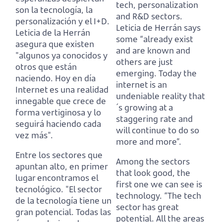
tech, personalization
son la tecnología, la
and R&D sectors.
personalización y el I+D.
Leticia de Herrán says
Leticia de la Herrán
some “already exist
asegura que existen
and are known and
"algunos ya conocidos y
others are just
otros que están
emerging.
Today the
naciendo.
Hoy en día
internet is an
Internet es una realidad
undeniable reality that
innegable que crece de
´s growing at a
forma vertiginosa y lo
staggering rate and
seguirá haciendo cada
will continue to do so
vez más".
more and more”.
Entre los sectores que
Among the sectors
apuntan alto, en primer
that look good, the
lugar encontramos el
first one we can see is
tecnológico.
"El sector
technology.
“The tech
de la tecnología tiene un
sector has great
gran potencial.
Todas las
potential.
All the areas