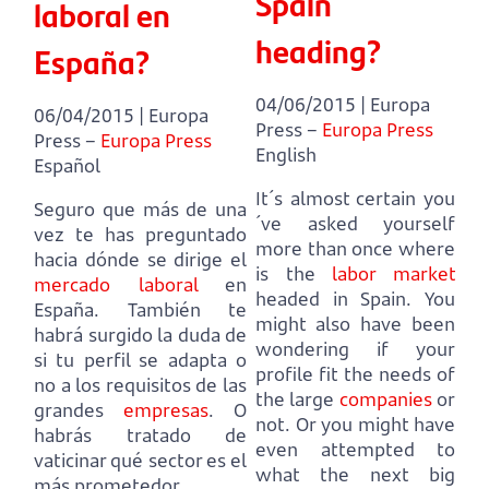
Spain
laboral en
heading?
España?
04/06/2015 | Europa
06/04/2015 | Europa
Press –
Europa Press
Press –
Europa Press
English
Español
It´s almost certain you
Seguro que más de una
´ve asked yourself
vez te has preguntado
more than once where
hacia dónde se dirige el
is the
labor market
mercado laboral
en
headed in Spain.
You
España.
También te
might also have been
habrá surgido la duda de
wondering if your
si tu perfil se adapta o
profile fit the needs of
no a los requisitos de las
the large
companies
or
grandes
empresas
.
O
not.
Or you might have
habrás tratado de
even attempted to
vaticinar qué sector es el
what the next big
más prometedor.