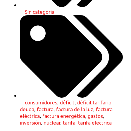
Sin categoría
consumidores
,
déficit
,
déficit tarifario
,
deuda
,
factura
,
factura de la luz
,
factura
eléctrica
,
factura energética
,
gastos
,
inversión
,
nuclear
,
tarifa
,
tarifa eléctrica