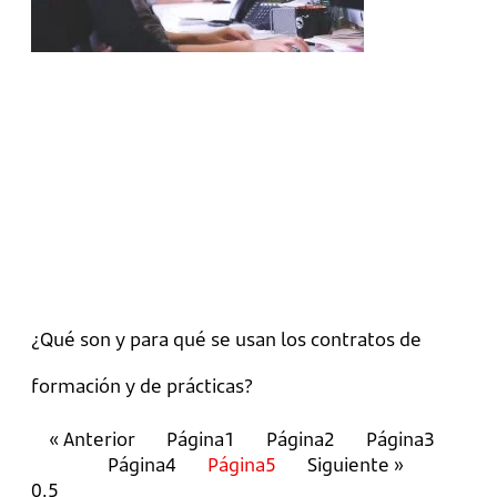
¿Qué son y para qué se usan los contratos de
formación y de prácticas?
« Anterior
Página
1
Página
2
Página
3
Página
4
Página
5
Siguiente »