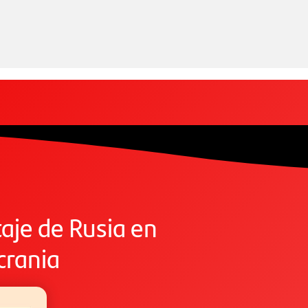
taje de Rusia en
crania