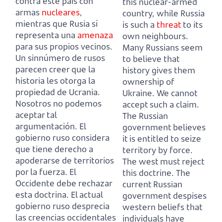
contra este país con
this nuclear-armed
armas
nucleares
,
country,
while Russia
mientras que Rusia sí
is such a
threat
to its
representa una
amenaza
own neighbours.
para sus propios vecinos.
Many Russians seem
Un sinnúmero de rusos
to believe that
parecen creer que la
history gives them
historia les otorga la
ownership of
propiedad de Ucrania.
Ukraine.
We cannot
Nosotros no podemos
accept such a claim.
aceptar tal
The Russian
argumentación.
El
government believes
gobierno ruso considera
it is entitled to seize
que tiene derecho a
territory by force.
apoderarse de territorios
The west must reject
por la fuerza.
El
this doctrine.
The
Occidente debe rechazar
current Russian
esta doctrina.
El actual
government despises
gobierno ruso desprecia
western beliefs that
las creencias occidentales
individuals
have