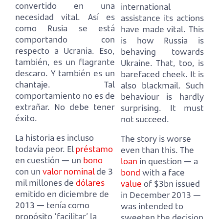
convertido en una
international
necesidad vital.
Así es
assistance its actions
como Rusia se está
have made vital.
This
comportando con
is how Russia is
respecto a Ucrania.
Eso,
behaving towards
también, es un flagrante
Ukraine.
That, too, is
descaro. Y también es un
barefaced cheek. It is
chantaje.
Tal
also blackmail.
Such
comportamiento no es de
behaviour is hardly
extrañar. No debe tener
surprising. It must
éxito.
not succeed.
La historia es incluso
The story is worse
todavía peor.
El
préstamo
even than this.
The
en cuestión — un
bono
loan
in question — a
con un
valor nominal
de 3
bond
with a face
mil millones de
dólares
value
of $3bn issued
emitido en diciembre de
in December 2013 —
2013 —
tenía como
was intended to
propósito ‘facilitar’ la
sweeten the decision