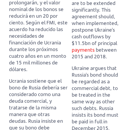
prolongarán, y el valor
are to be extended
nominal de los bonos se
significantly.
This
reducirá en un 20 por
agreement should,
ciento.
Según el FMI, este
when implemented,
acuerdo ha reducido las
postpone Ukraine’s
necesidades de
cash outflows by
financiación de Ucrania
$11.5bn of principal
durante los próximos
payments
between
cuatro años en un monto
2015 and 2018.
de 15 mil millones de
Ukraine argues that
dólares.
Russia’s bond should
Ucrania sostiene que el
be regarded as a
bono de Rusia debería ser
commercial debt, to
considerado como una
be treated in the
deuda comercial, y
same way as other
tratarse de la misma
such debts.
Russia
manera que otras
insists its bond must
deudas.
Rusia insiste en
be paid in full in
que su bono debe
December 2015,