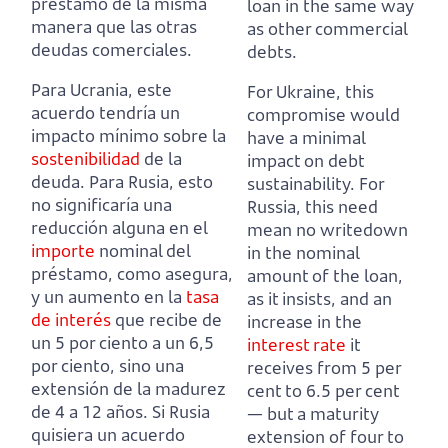
préstamo de la misma
loan in the same way
manera que las otras
as other commercial
deudas comerciales.
debts.
Para Ucrania, este
For Ukraine, this
acuerdo tendría un
compromise would
impacto mínimo sobre la
have a minimal
sostenibilidad
de la
impact on debt
deuda.
P
ara Rusia, esto
sustainability.
For
no significaría una
Russia, this need
reducción alguna en el
mean no writedown
importe
nominal del
in the nominal
préstamo, como asegura,
amount of the loan,
y un aumento en la
tasa
as it insists,
and an
de interés
que recibe de
increase in the
un 5 por ciento a un 6,5
interest rate
it
por ciento, sino una
receives from 5 per
extensión de la madurez
cent to 6.5 per cent
de 4 a 12 años.
Si Rusia
— but a maturity
quisiera un acuerdo
extension of four to