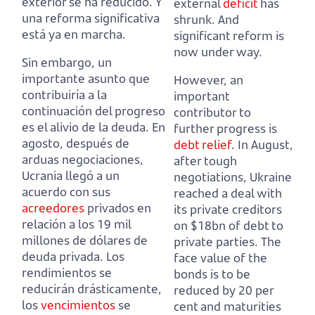
exterior se ha reducido. Y
external
deficit
has
una reforma significativa
shrunk. And
está ya en marcha.
significant reform is
now under way.
Sin embargo, un
importante asunto que
However, an
contribuiría a la
important
continuación del progreso
contributor to
es el alivio de la deuda.
En
further progress is
agosto, después de
debt relief
.
In August,
arduas negociaciones,
after tough
Ucrania llegó a un
negotiations, Ukraine
acuerdo con sus
reached a deal with
acreedores
privados en
its private creditors
relación a los 19 mil
on $18bn of debt to
millones de dólares de
private parties.
The
deuda privada.
Los
face value of the
rendimientos se
bonds is to be
reducirán drásticamente,
reduced by 20 per
los
vencimientos
se
cent and maturities