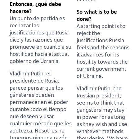
Entonces, ¿qué debe
hacerse?
So what is to be
Un punto de partida es
done?
rechazar las
A starting point is to
justificaciones que Rusia
reject the
dice
y las razones que
justifications Russia
promueve en cuanto a su
feels
and the reasons
hostilidad hacia el actual
it advances for its
gobierno de Ucrania.
hostility towards the
current government
Vladimir Putin, el
of Ukraine.
presidente de Rusia,
parece pensar que los
Vladimir Putin, the
gánsteres pueden
Russian president,
permanecer
en el poder
seems to think that
durante todo el tiempo
gangsters may stay
que deseen y usar
in power for as long
cualquier método que les
as they wish and use
apetezca.
Nosotros no
whatever methods
tenemos ninguna razón
they desire.
We have