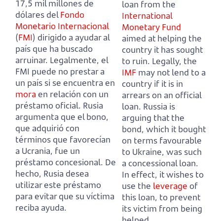
17,5 mil millones de
loan from the
dólares del
Fondo
International
Monetario Internacional
Monetary Fund
(
FMI
) dirigido a ayudar al
aimed at helping the
país que ha buscado
country it has sought
arruinar.
Legalmente, el
to ruin.
Legally, the
FMI puede no prestar a
IMF
may not lend to a
un país si se encuentra en
country if it is in
mora
en relación con un
arrears on an official
préstamo oficial.
Rusia
loan.
Russia is
argumenta que el bono,
arguing that the
que adquirió con
bond, which it bought
términos que favorecían
on terms favourable
a Ucrania, fue un
to Ukraine, was such
préstamo concesional.
De
a concessional loan.
hecho, Rusia desea
In effect, it wishes to
utilizar este préstamo
use the
leverage
of
para evitar que su víctima
this loan, to prevent
reciba ayuda.
its victim from being
helped.