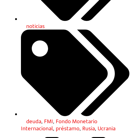
noticias
deuda
,
FMI
,
Fondo Monetario
Internacional
,
préstamo
,
Rusia
,
Ucrania