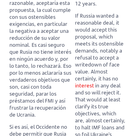
razonable, aceptaría esta
12 years.
propuesta, la cual cumple
If Russia wanted a
con sus ostensibles
reasonable deal, it
exigencias,
en particular
would accept this
la negativa a aceptar una
proposal, which
reducción de su valor
meets its ostensible
nominal.
Es casi seguro
demands,
notably a
que Rusia no tiene interés
refusal to accept a
en ningún acuerdo y, por
writedown of face
lo tanto, lo rechazará.
Eso
value.
Almost
por lo menos aclararía sus
certainly, it has no
verdaderos objetivos que
interest
in any deal
son, casi con toda
and so will reject it.
seguridad, parar los
That would at least
préstamos del FMI y así
clarify its true
frustrar la recuperación
objectives, which
de Ucrania.
are, almost certainly,
Si es así, el Occidente no
to halt IMF loans and
debe permitir que Rusia
so foil Ukraine’s