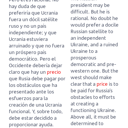
president may be
hay duda de que
difficult. But he is
preferiría que Ucrania
rational.
No doubt he
fuera un dócil satélite
would prefer a docile
ruso y no un país
Russian satellite to
independiente;
y que
an independent
Ucrania estuviera
Ukraine,
and a ruined
arruinado y que no fuera
Ukraine to a
un próspero país
prosperous
democrático.
Pero el
democratic and pre-
Occidente debería dejar
western one.
But the
claro que hay un
precio
west should make
que Rusia debe pagar por
clear that a
price
is to
los obstáculos que ha
be paid for Russia’s
presentado ante los
obstacles to efforts
esfuerzos para la
at creating a
creación de una Ucrania
functioning Ukraine.
funcional.
Y, sobre todo,
Above all, it must be
debe estar decidido a
determined to
proporcionar ayuda.