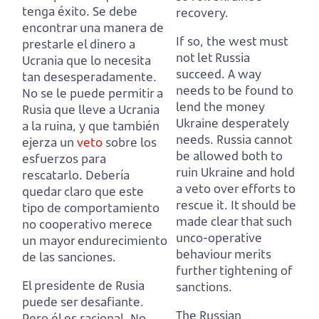
tenga éxito.
Se debe
recovery.
encontrar una manera de
If so, the west must
prestarle el dinero a
not let Russia
Ucrania que lo necesita
succeed.
A way
tan desesperadamente.
needs to be found to
No se le puede permitir a
lend the money
Rusia que lleve a Ucrania
Ukraine desperately
a la ruina, y que también
needs.
Russia cannot
ejerza un
veto
sobre los
be allowed both to
esfuerzos para
ruin Ukraine and hold
rescatarlo.
Debería
a veto over efforts to
quedar claro que este
rescue it.
It should be
tipo de comportamiento
made clear that such
no cooperativo merece
unco-operative
un mayor endurecimiento
behaviour merits
de las sanciones.
further tightening of
El presidente de Rusia
sanctions.
puede ser desafiante.
The Russian
Pero él es racional.
No