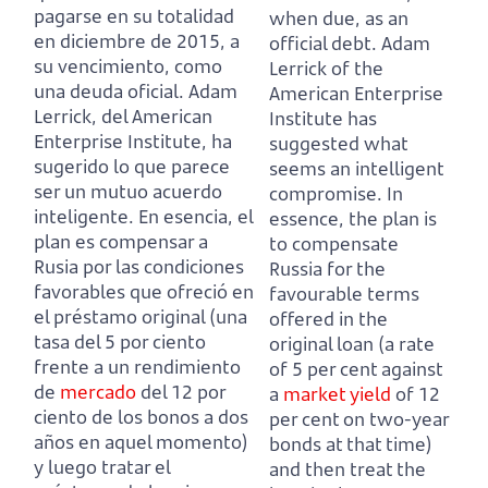
pagarse en su totalidad
when due, as an
en diciembre de 2015, a
official debt.
Adam
su vencimiento, como
Lerrick of the
una deuda oficial.
Adam
American Enterprise
Lerrick, del American
Institute has
Enterprise Institute, ha
suggested what
sugerido lo que parece
seems an intelligent
ser un mutuo acuerdo
compromise.
In
inteligente.
En esencia, el
essence, the plan is
plan es compensar a
to compensate
Rusia por las condiciones
Russia for the
favorables que ofreció en
favourable terms
el préstamo original
(una
offered in the
tasa del 5 por ciento
original loan
(a rate
frente a un rendimiento
of 5 per cent against
de
mercado
del 12 por
a
market
yield
of 12
ciento de los bonos a dos
per cent on two-year
años en aquel momento)
bonds at that time)
y luego tratar el
and then treat the