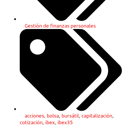
Gestión de finanzas personales
acciones
,
bolsa
,
bursátil
,
capitalización
,
cotización
,
ibex
,
ibex35