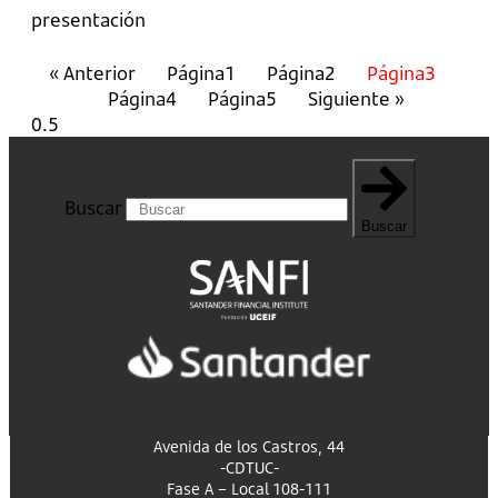
presentación
« Anterior
Página
1
Página
2
Página
3
Página
4
Página
5
Siguiente »
Buscar
Buscar
Avenida de los Castros, 44
-CDTUC-
Fase A – Local 108-111