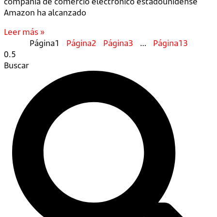
compañía de comercio electrónico estadounidense
Amazon ha alcanzado
Leer más »
Página
1
Página
2
Página
3
…
Página
13
Buscar