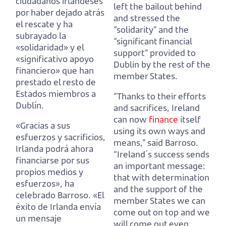
ciudadanos irlandeses
left the bailout behind
por haber dejado atrás
and stressed the
el rescate
y ha
“solidarity” and the
subrayado la
“significant financial
«solidaridad» y el
support” provided to
«significativo apoyo
Dublin by the rest of the
financiero» que han
member States.
prestado el resto de
Estados miembros a
“Thanks to their efforts
Dublín.
and sacrifices, Ireland
can now
finance
itself
«Gracias a sus
using its own ways and
esfuerzos y sacrificios,
means,” said Barroso.
Irlanda podrá ahora
“Ireland´s success sends
financiarse por sus
an important message:
propios medios y
that with determination
esfuerzos», ha
and the support of the
celebrado Barroso.
«El
member States we can
éxito de Irlanda envía
come out on top and we
un mensaje
will come out even