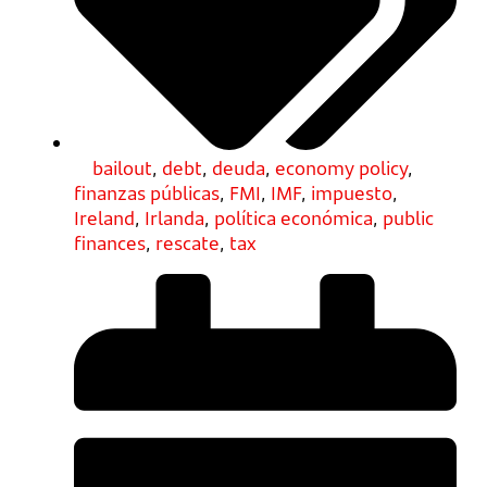
bailout
,
debt
,
deuda
,
economy policy
,
finanzas públicas
,
FMI
,
IMF
,
impuesto
,
Ireland
,
Irlanda
,
política económica
,
public
finances
,
rescate
,
tax