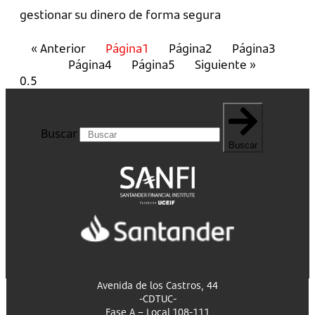
gestionar su dinero de forma segura
« Anterior
Página
1
Página
2
Página
3
Página
4
Página
5
Siguiente »
Buscar
Buscar
Avenida de los Castros, 44
-CDTUC-
Fase A – Local 108-111