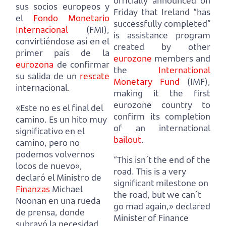
officially announced on
sus socios europeos y
Friday that
Ireland “has
el
Fondo Monetario
successfully completed”
Internacional
(FMI),
is assistance program
convirtiéndose así en el
created by other
primer país de la
eurozone
members and
eurozona
de confirmar
the
International
su salida de un
rescate
Monetary Fund
(IMF),
internacional.
making it the first
eurozone country to
«Este no es el final del
confirm its completion
camino.
Es un hito muy
of an international
significativo en el
bailout
.
camino, pero no
podemos volvernos
“This isn´t the end of the
locos de nuevo»,
road.
This is a very
declaró el Ministro de
significant milestone on
Finanzas
Michael
the road, but we can´t
Noonan en una rueda
go mad again,»
declared
de prensa,
donde
Minister of Finance
subrayó la necesidad