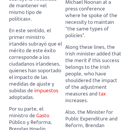
Michael Noonan at a
de mantener «el
press conference
mismo tipo de
where he spoke of the
políticas».
necessity to maintain
“the same types of
En este sentido, el
policies”.
primer ministro
irlandés subrayó que el
Along these lines, the
mérito de este éxito
Irish minister added that
corresponde a los
the merit if this success
ciudadanos irlandeses,
belongs to the Irish
quienes han soportado
people,
who have
el impacto de las
shouldered the impact
medidas de ajuste y
of the adjustment
subidas de
impuestos
measures and
tax
adoptadas.
increases.
Por su parte, el
Also, the Minister for
ministro de
Gasto
Public Expenditure and
Público y Reforma,
Reform, Brendan
Brendan Howlin,