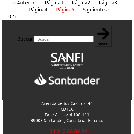
« Anterior
Página
1
Página
2
Página
3
Página
4
Página
5
Siguiente »
Buscar
Buscar
Avenida de los Castros, 44
-CDTUC-
Fase A – Local 108-111
39005 Santander, Cantabria, España.
+34 942 88 82 94