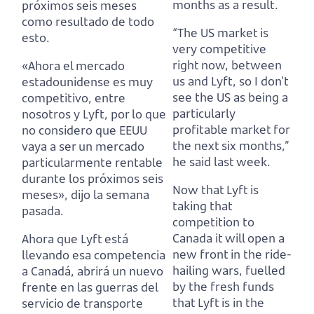
months as a result.
próximos seis meses
como resultado de todo
“The US market is
esto.
very competitive
right now, between
«Ahora el mercado
us and Lyft,
so I don’t
estadounidense es muy
see the US as being a
competitivo, entre
particularly
nosotros y Lyft,
por lo que
profitable market for
no considero que EEUU
the next six months,”
vaya a ser un mercado
he said last week.
particularmente rentable
durante los próximos seis
Now that Lyft is
meses», dijo la semana
taking that
pasada.
competition to
Canada it will open a
Ahora que Lyft está
new front in the ride-
llevando esa competencia
hailing wars,
fuelled
a Canadá, abrirá un nuevo
by the fresh funds
frente en las guerras del
that Lyft is in the
servicio de transporte