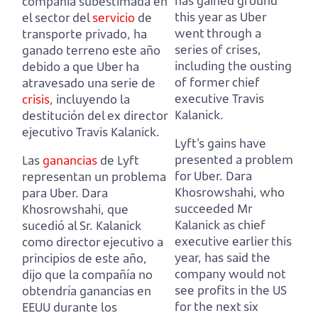
has gained ground
compañía subestimada en
this year as Uber
el sector del
servicio
de
went through a
transporte privado,
ha
series of crises,
ganado terreno este año
including the ousting
debido a que Uber ha
of former chief
atravesado una serie de
executive Travis
crisis
, incluyendo la
Kalanick.
destitución del ex director
ejecutivo Travis Kalanick.
Lyft’s gains have
presented a problem
Las
ganancias
de Lyft
for Uber.
Dara
representan un problema
Khosrowshahi, who
para Uber.
Dara
succeeded Mr
Khosrowshahi, que
Kalanick as chief
sucedió al Sr. Kalanick
executive earlier this
como director ejecutivo a
year,
has said the
principios de este año,
company would not
dijo que la compañía no
see profits in the US
obtendría ganancias en
for the next six
EEUU durante los