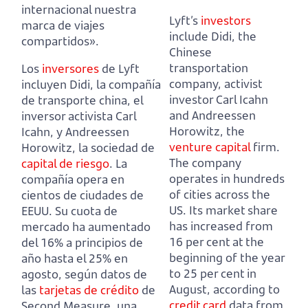
internacional nuestra
Lyft’s
investors
marca de viajes
include Didi, the
compartidos».
Chinese
transportation
Los
inversores
de Lyft
company,
activist
incluyen Didi, la compañía
investor Carl Icahn
de transporte china,
el
and Andreessen
inversor activista Carl
Horowitz, the
Icahn, y Andreessen
venture capital
firm.
Horowitz, la sociedad de
The company
capital de riesgo
.
La
operates in hundreds
compañía opera en
of cities across the
cientos de ciudades de
US.
Its market share
EEUU.
Su cuota de
has increased from
mercado ha aumentado
16 per cent at the
del 16% a principios de
beginning of the year
año hasta el 25% en
to 25 per cent in
agosto,
según datos de
August,
according to
las
tarjetas de crédito
de
credit card
data from
Second Measure, una