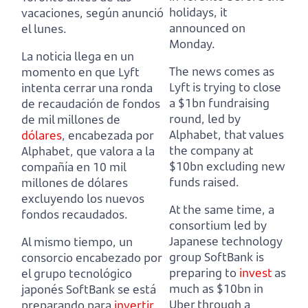
holidays, it
vacaciones, según anunció
announced on
el lunes.
Monday.
La noticia llega en un
The news comes as
momento en que Lyft
Lyft is trying to close
intenta cerrar una ronda
a $1bn fundraising
de recaudación de fondos
round,
led by
de mil millones de
Alphabet, that values
dólares
,
encabezada por
the company at
Alphabet, que valora a la
$10bn excluding new
compañía en 10 mil
funds raised.
millones de dólares
excluyendo los nuevos
At the same time, a
fondos recaudados.
consortium led by
Japanese technology
Al mismo tiempo, un
group SoftBank is
consorcio encabezado por
preparing
to
invest
as
el grupo tecnológico
much as $10bn in
japonés SoftBank se está
Uber through a
preparando
para
invertir