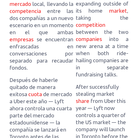
expanding outside of
mercado
local, llevando la
its home
market
,
competencia
entre las
taking the
dos compañías a un nuevo
competition
escenario
en un momento
between the two
en el que ambas
companies
into a
empresas
se encuentran
new arena
at a time
enfrascadas en
when both ride-
conversaciones por
hailing companies are
separado para recaudar
in separate
fondos.
fundraising talks.
Después de haberle
After successfully
quitado de manera
stealing market
exitosa
cuota
de mercado
share
from Uber this
a Uber este año
— Lyft
year
— Lyft now
ahora controla una cuarta
controls a quarter of
parte del mercado
the US market —
the
estadounidense —
la
company will launch
compañía se lanzará en
in Toronto before the
Toronto antes de las