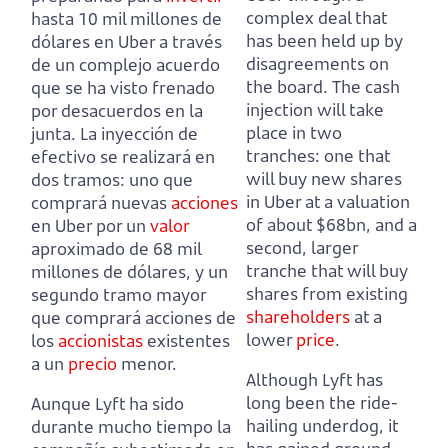
complex deal that
hasta 10 mil millones de
has been held up by
dólares en Uber a través
disagreements on
de un complejo acuerdo
the board.
The cash
que se ha visto frenado
injection will take
por desacuerdos en la
place in two
junta.
La inyección de
tranches: one that
efectivo se realizará en
will buy new shares
dos tramos: uno que
in Uber at a valuation
comprará nuevas
acciones
of about $68bn,
and a
en Uber por un
valor
second, larger
aproximado de 68 mil
tranche that will buy
millones de dólares,
y un
shares from existing
segundo tramo mayor
shareholders
at a
que comprará acciones de
lower
price
.
los
accionistas
existentes
a un
precio
menor.
Although Lyft has
long been the ride-
Aunque Lyft ha sido
hailing underdog,
it
durante mucho tiempo la