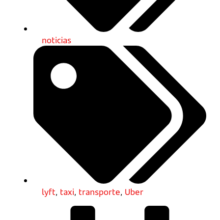
noticias
lyft
,
taxi
,
transporte
,
Uber