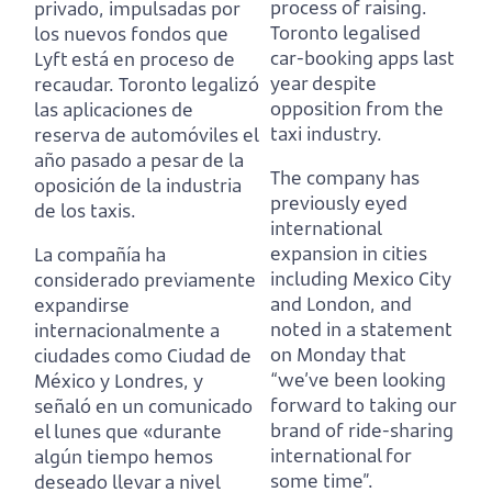
process of raising.
privado,
impulsadas por
Toronto legalised
los nuevos fondos que
car-booking apps last
Lyft está en proceso de
year despite
recaudar.
Toronto legalizó
opposition from the
las aplicaciones de
taxi industry.
reserva de automóviles el
año pasado a pesar de la
The company has
oposición de la industria
previously eyed
de los taxis.
international
expansion in cities
La compañía ha
including Mexico City
considerado previamente
and London,
and
expandirse
noted in a statement
internacionalmente a
on Monday that
ciudades como Ciudad de
“we’ve been looking
México y Londres,
y
forward to taking our
señaló en un comunicado
brand of ride-sharing
el lunes que «durante
international for
algún tiempo hemos
some time”.
deseado llevar a nivel