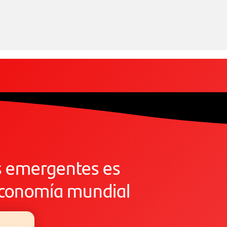
os emergentes es
economía mundial