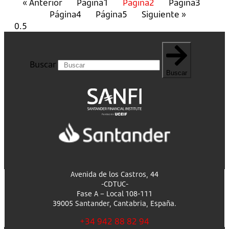
« Anterior
Página
1
Página
2
Página
3
Página
4
Página
5
Siguiente »
Buscar
Buscar
Avenida de los Castros, 44
-CDTUC-
Fase A – Local 108-111
39005 Santander, Cantabria, España.
+34 942 88 82 94