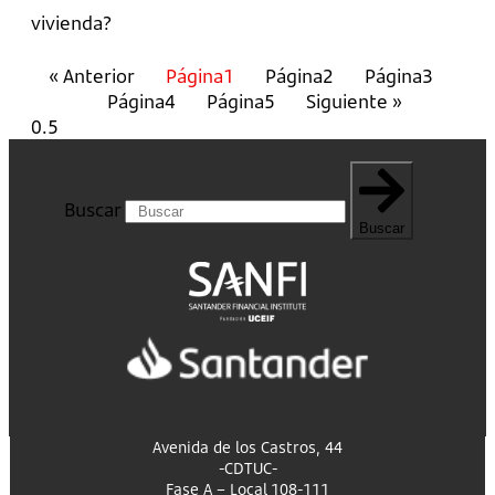
vivienda?
« Anterior
Página
1
Página
2
Página
3
Página
4
Página
5
Siguiente »
Buscar
Buscar
Avenida de los Castros, 44
-CDTUC-
Fase A – Local 108-111