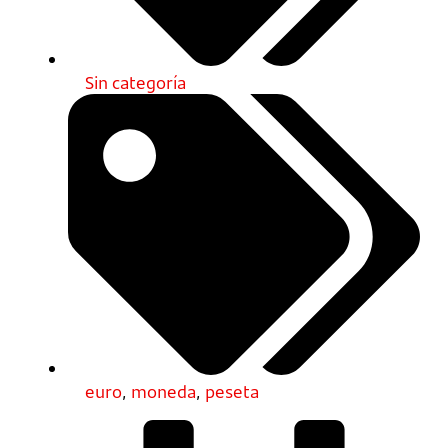
Sin categoría
euro
,
moneda
,
peseta