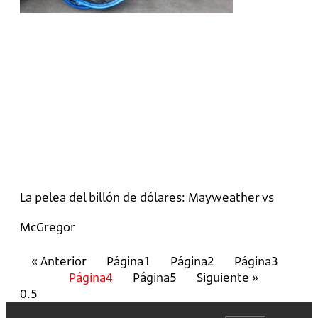
La pelea del billón de dólares: Mayweather vs
McGregor
« Anterior
Página
1
Página
2
Página
3
Página
4
Página
5
Siguiente »