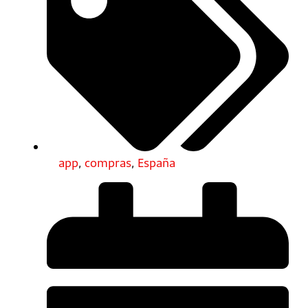
app
,
compras
,
España