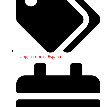
app
,
compras
,
España