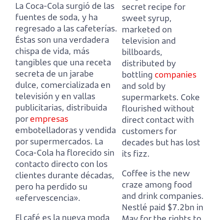
La Coca-Cola surgió de las
secret recipe for
fuentes de soda, y ha
sweet syrup,
regresado a las cafeterías.
marketed on
Éstas son una verdadera
television and
chispa de vida, más
billboards,
tangibles que una receta
distributed by
secreta de un jarabe
bottling
companies
dulce,
comercializada en
and sold by
televisión y en vallas
supermarkets.
Coke
publicitarias, distribuida
flourished without
por
empresas
direct contact with
embotelladoras y vendida
customers for
por supermercados.
La
decades but has lost
Coca-Cola ha florecido sin
its fizz.
contacto directo con los
Coffee is the new
clientes durante décadas,
craze among food
pero ha perdido su
and drink companies.
«efervescencia».
Nestlé paid $7.2bn in
El café es la nueva moda
May for the rights to