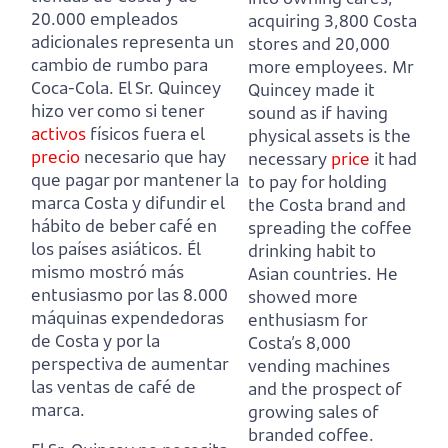
20.000 empleados
acquiring 3,800 Costa
adicionales representa un
stores and 20,000
cambio de rumbo para
more employees.
Mr
Coca-Cola.
El Sr. Quincey
Quincey made it
hizo ver como si tener
sound as if having
activos
físicos fuera el
physical assets is the
precio
necesario
que hay
necessary
price
it had
que pagar por mantener la
to pay for holding
marca Costa y difundir el
the Costa brand and
hábito de beber café en
spreading the coffee
los países asiáticos.
Él
drinking habit to
mismo mostró más
Asian countries.
He
entusiasmo por las 8.000
showed more
máquinas expendedoras
enthusiasm for
de Costa y por la
Costa’s 8,000
perspectiva de aumentar
vending machines
las ventas de café de
and the prospect of
marca.
growing sales of
branded coffee.