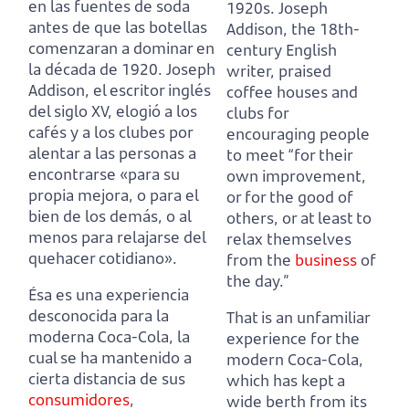
en las fuentes de soda
1920s.
Joseph
antes de que las botellas
Addison, the 18th-
comenzaran a dominar en
century English
la década de 1920.
Joseph
writer, praised
Addison, el escritor inglés
coffee houses and
del siglo XV, elogió a los
clubs for
cafés y a los clubes por
encouraging people
alentar a las personas a
to meet “for their
encontrarse «para su
own improvement,
propia mejora,
o para el
or for the good of
bien de los demás, o al
others, or at least to
menos para relajarse del
relax themselves
quehacer cotidiano».
from the
business
of
the day.”
Ésa es una experiencia
desconocida para la
That is an unfamiliar
moderna Coca-Cola, la
experience for the
cual se ha mantenido a
modern Coca-Cola,
cierta distancia de sus
which has kept a
consumidores
,
wide berth from its