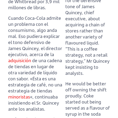
for the defensive
de Whitbread por 3,9 mil
tone of James
millones de libras.
Quincey, chief
Cuando Coca-Cola admite
executive,
about
un problema con el
acquiring a chain of
consumismo, algo anda
stores rather than
mal.
Eso pudiera explicar
another variety of
el tono defensivo de
flavoured liquid.
James Quincey, el director
“This is a coffee
ejecutivo,
acerca de la
strategy, not a retail
adquisición
de una cadena
strategy,” Mr Quincey
de tiendas en lugar de
kept insisting to
otra variedad de líquido
analysts.
con sabor.
«Ésta es una
He would be better
estrategia de café, no una
off owning the shift
estrategia de tiendas
proudly.
Coke
minoristas
«, continuaba
started out being
insistiendo el Sr. Quincey
served as a flavour of
ante los analistas.
syrup in the soda