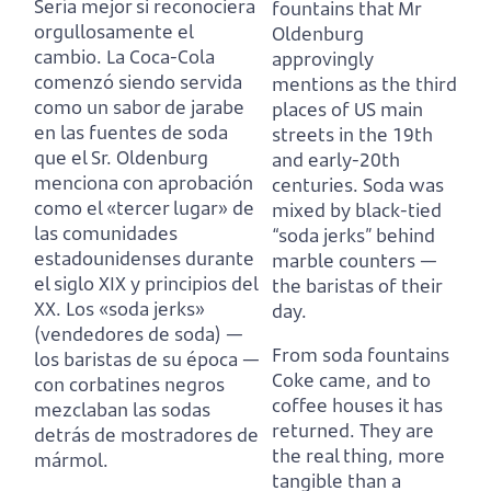
Sería mejor si reconociera
fountains
that Mr
orgullosamente el
Oldenburg
cambio.
La Coca-Cola
approvingly
comenzó siendo servida
mentions as the third
como un sabor de jarabe
places of US main
en las fuentes de soda
streets in the 19th
que el Sr. Oldenburg
and early-20th
menciona con aprobación
centuries.
Soda was
como el «tercer lugar» de
mixed by black-tied
las comunidades
“soda jerks” behind
estadounidenses durante
marble counters —
el siglo XIX y principios del
the baristas of their
XX.
Los «soda jerks»
day.
(vendedores de soda) —
From soda fountains
los baristas de su época —
Coke came, and to
con corbatines negros
coffee houses it has
mezclaban las sodas
returned.
They are
detrás de mostradores de
the real thing, more
mármol.
tangible than a