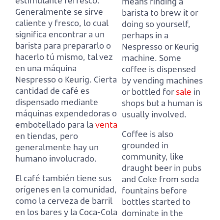
estimulante refresco.
means finding
a
Generalmente se sirve
barista to brew it or
caliente y fresco, lo cual
doing so yourself,
significa encontrar
a un
perhaps in a
barista para prepararlo o
Nespresso or Keurig
hacerlo tú mismo, tal vez
machine.
Some
en una máquina
coffee is dispensed
Nespresso o Keurig.
Cierta
by vending machines
cantidad de café es
or bottled
for
sale
in
dispensado mediante
shops but a human is
máquinas expendedoras o
usually involved.
embotellado
para la
venta
Coffee is also
en tiendas, pero
grounded in
generalmente hay un
community,
like
humano involucrado.
draught beer in pubs
El café también tiene sus
and Coke from soda
orígenes en la comunidad,
fountains before
como la cerveza de barril
bottles started to
en los bares y la Coca-Cola
dominate in the