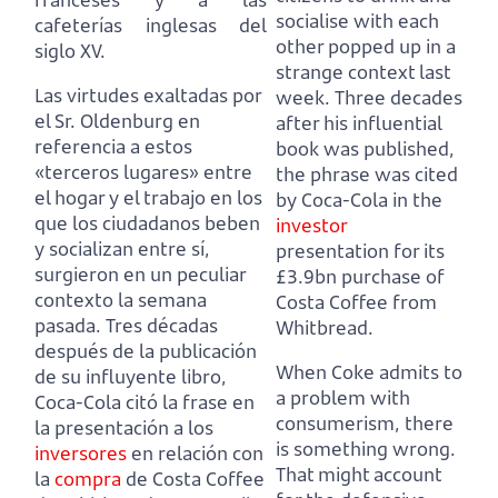
socialise with each
cafeterías inglesas del
other popped up in a
siglo XV.
strange context last
Las virtudes exaltadas por
week.
Three decades
el Sr. Oldenburg en
after his influential
referencia a estos
book was published,
«terceros lugares» entre
the phrase was cited
el hogar y el trabajo
en los
by Coca-Cola in the
que los ciudadanos beben
investor
y socializan entre sí,
presentation for its
surgieron en un peculiar
£3.9bn purchase of
contexto la semana
Costa Coffee from
pasada.
Tres décadas
Whitbread.
después de la publicación
When Coke admits to
de su influyente libro,
a problem with
Coca-Cola citó la frase en
consumerism, there
la presentación a los
is something wrong.
inversores
en relación con
That might account
la
compra
de Costa Coffee