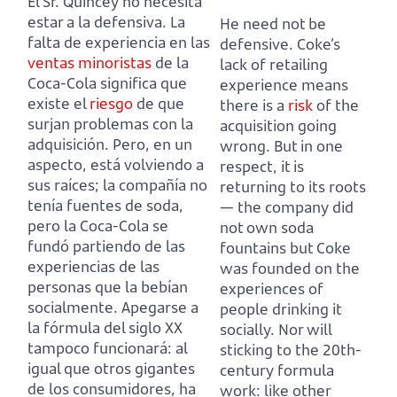
El Sr. Quincey no necesita
estar a la defensiva.
La
He need not be
falta de experiencia en las
defensive.
Coke’s
ventas minoristas
de la
lack of retailing
Coca-Cola significa que
experience means
existe el
riesgo
de que
there is a
risk
of the
surjan problemas con la
acquisition going
adquisición.
Pero, en un
wrong.
But in one
aspecto, está volviendo a
respect, it is
sus raíces;
la compañía no
returning to its roots
tenía fuentes de soda,
—
the company did
pero la Coca-Cola se
not own soda
fundó partiendo de las
fountains but Coke
experiencias de las
was founded on the
personas que la bebían
experiences of
socialmente.
Apegarse a
people drinking it
la fórmula del siglo XX
socially.
Nor will
tampoco funcionará:
al
sticking to the 20th-
igual que otros gigantes
century formula
de los consumidores, ha
work:
like other