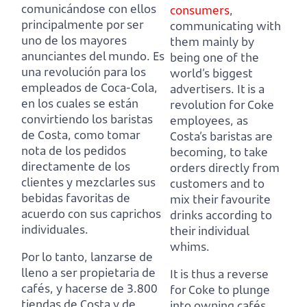
comunicándose con ellos
consumers
,
principalmente por ser
communicating with
uno de los mayores
them mainly by
anunciantes del mundo.
Es
being one of the
una revolución para los
world’s biggest
empleados de Coca-Cola,
advertisers.
It is a
en los cuales se están
revolution for Coke
convirtiendo los baristas
employees, as
de Costa,
como tomar
Costa’s baristas are
nota de los pedidos
becoming,
to take
directamente de los
orders directly from
clientes y mezclarles sus
customers and to
bebidas favoritas de
mix their favourite
acuerdo con sus caprichos
drinks according to
individuales.
their individual
whims.
Por lo tanto, lanzarse de
lleno a ser propietaria de
It is thus a reverse
cafés, y hacerse de 3.800
for Coke to plunge
tiendas de Costa y de
into owning cafés,