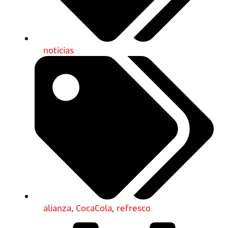
noticias
alianza
,
CocaCola
,
refresco