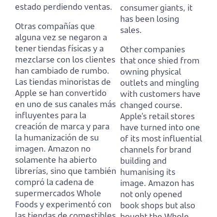
estado perdiendo ventas.
consumer giants, it
has been losing
Otras compañías que
sales.
alguna vez se negaron a
tener tiendas físicas y a
Other companies
mezclarse con los clientes
that once shied from
han cambiado de rumbo.
owning physical
Las tiendas minoristas de
outlets and mingling
Apple se han convertido
with customers have
en uno de sus canales más
changed course.
influyentes para la
Apple’s retail stores
creación de marca y para
have turned into one
la humanización de su
of its most influential
imagen.
Amazon no
channels for brand
solamente ha abierto
building and
librerías,
sino que también
humanising its
compró la cadena de
image.
Amazon has
supermercados Whole
not only opened
Foods y experimentó con
book shops
but also
las tiendas de comestibles
bought the Whole