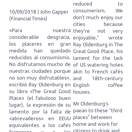
reduced to
consumerism.
We
10/09/2018 | John Gapper
don’t much enjoy our
(Financial Times)
cities because
«Para nuestra
they’re not very
considerable desgracia,
enjoyable,”
wrote
los placeres en gran
Ray Oldenburg in The
medida han quedado
Great Good Place,
his
reducidos al consumismo.
lament for the lack
No disfrutamos mucho de
of US watering holes
nuestras ciudades porque
akin to French cafés
no son muy disfrutables»,
and 18th-century
escribió Ray Oldenburg en
English coffee
su libro «The Great Good
houses.
Place» (el fabuloso buen
Mr Oldenburg’s
lugar),
la expresión de su
paean to these “third
lamento por la falta de
places” between
«abrevaderos» en EEUU
home and work
for
equivalentes a los cafés
citizens to drink and
franceses y a las