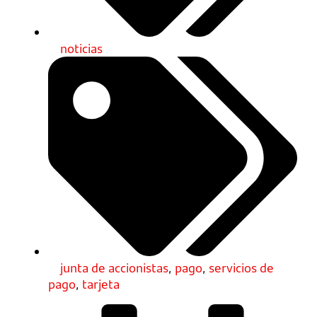
noticias
junta de accionistas
,
pago
,
servicios de
pago
,
tarjeta