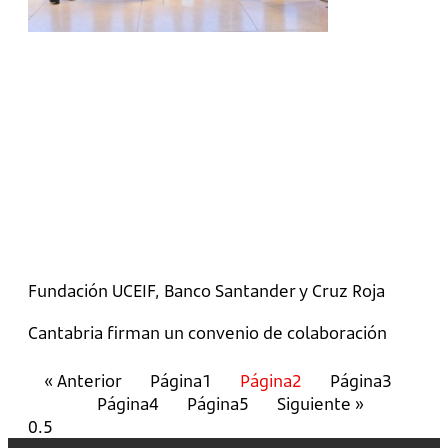
Fundación UCEIF, Banco Santander y Cruz Roja
Cantabria firman un convenio de colaboración
« Anterior
Página
1
Página
2
Página
3
Página
4
Página
5
Siguiente »