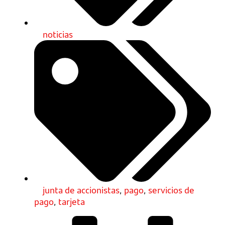
noticias
junta de accionistas
,
pago
,
servicios de
pago
,
tarjeta