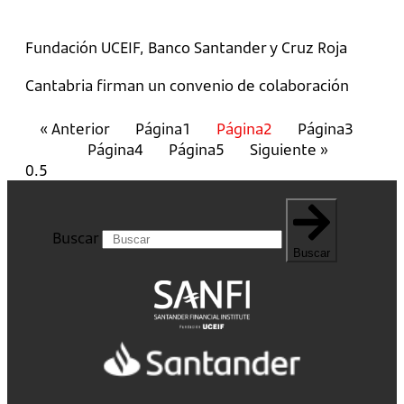
Fundación UCEIF, Banco Santander y Cruz Roja
Cantabria firman un convenio de colaboración
« Anterior
Página
1
Página
2
Página
3
Página
4
Página
5
Siguiente »
Buscar
Buscar