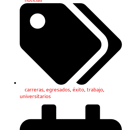
carreras
,
egresados
,
éxito
,
trabajo
,
universitarios