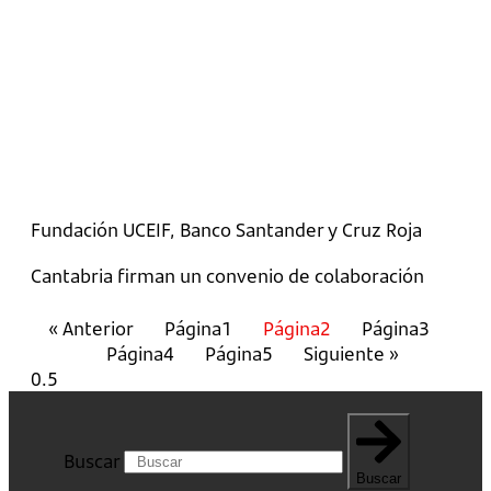
Fundación UCEIF, Banco Santander y Cruz Roja
Cantabria firman un convenio de colaboración
« Anterior
Página
1
Página
2
Página
3
Página
4
Página
5
Siguiente »
Buscar
Buscar