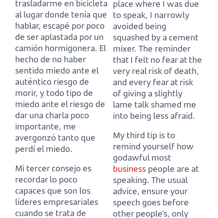
trasladarme en bicicleta
place where I was due
al lugar donde tenía que
to speak,
I narrowly
hablar,
escapé por poco
avoided being
de ser aplastada por un
squashed by a cement
camión hormigonera.
El
mixer.
The reminder
hecho de no haber
that I felt no fear at the
sentido miedo ante el
very real risk of death,
auténtico riesgo de
and every fear at risk
morir,
y todo tipo de
of giving a slightly
miedo ante el riesgo de
lame talk shamed me
dar una charla poco
into being less afraid.
importante, me
My third tip is to
avergonzó tanto que
remind yourself how
perdí el miedo.
godawful most
Mi tercer consejo es
business
people are at
recordar lo poco
speaking.
The usual
capaces que son los
advice, ensure your
líderes empresariales
speech goes before
cuando se trata de
other people’s,
only