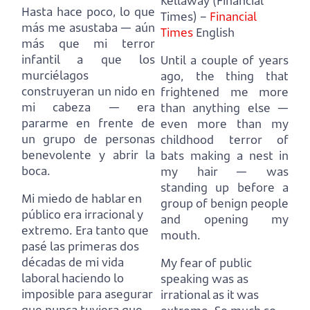
Kellaway (Financial
Hasta hace poco, lo que
Times) –
Financial
más me asustaba
— aún
Times
English
más que mi terror
infantil a que los
Until a couple of years
murciélagos
ago, the thing that
construyeran un nido en
frightened me more
mi cabeza —
era
than anything else
—
pararme en frente de
even more than my
un grupo de personas
childhood terror of
benevolente y abrir la
bats making a nest in
boca.
my hair —
was
standing up before a
Mi miedo de hablar en
group of benign people
público era irracional y
and opening my
extremo.
Era tanto que
mouth.
pasé las primeras dos
décadas de mi vida
My fear of public
laboral haciendo lo
speaking was as
imposible para asegurar
irrational as it was
que nunca tuviera que