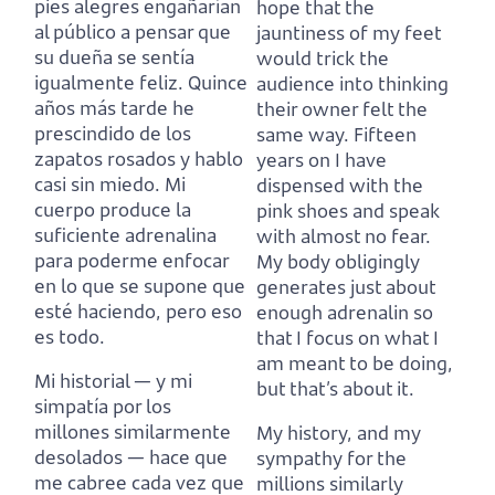
pies alegres
engañarían
hope that the
al público a pensar que
jauntiness of my feet
su dueña se sentía
would trick the
igualmente feliz.
Quince
audience into thinking
años más tarde he
their owner felt the
prescindido de los
same way.
Fifteen
zapatos rosados y hablo
years on I have
casi sin miedo.
Mi
dispensed with the
cuerpo produce la
pink shoes and speak
suficiente adrenalina
with almost no fear.
para poderme enfocar
My body obligingly
en lo que se supone que
generates just about
esté haciendo, pero eso
enough adrenalin so
es todo.
that I focus on what I
am meant to be doing,
Mi historial — y mi
but that’s about it.
simpatía por los
millones similarmente
My history, and my
desolados —
hace que
sympathy for the
me cabree cada vez que
millions similarly