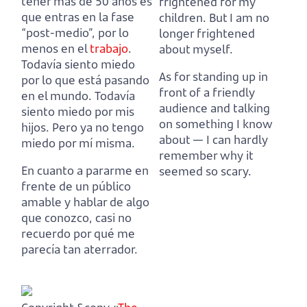
tener más de 50 años es
frightened for my
que entras en la fase
children.
But I am no
“post-medio”, por lo
longer frightened
menos en el
trabajo
.
about myself.
Todavía siento miedo
As for standing up in
por lo que está pasando
front of a friendly
en el mundo.
Todavía
audience and talking
siento miedo por mis
on something I know
hijos.
Pero ya no tengo
about
—
I can hardly
miedo por mí misma.
remember why it
En cuanto a pararme en
seemed so scary.
frente de un público
amable y hablar de algo
que conozco,
casi no
recuerdo por qué me
parecía tan aterrador.