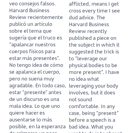
veo consejos falsos.
afflicted,
means I get
Harvard Business
cross every time I see
Review recientemente
dud advice.
The
publicó un artículo
Harvard Business
sobre el tema que
Review recently
sugería que el truco es
published a piece on
“apalancar nuestros
the subject in which it
cuerpos físicos para
suggested the trick is
estar más presentes”.
to
“leverage our
No tengo idea de cómo
physical bodies to be
se apalanca el cuerpo,
more present”.
I have
pero no suena muy
no idea what
agradable.
En todo caso,
leveraging your body
estar “presente” antes
involves, but it does
de un discurso es una
not sound
mala idea.
Lo que uno
comfortable.
In any
quiere hacer es
case, being “present”
ausentarse lo más
before a speech is a
posible, en la esperanza
bad idea.
What you