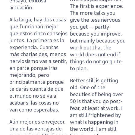
ensayo, exitosa
The first is experience.
actuación.
The more talks you
A la larga, hay dos cosas
give the less nervous
que funcionan mejor
you get — partly
que estos cinco consejos
because you improve,
juntos.
La primera es la
but mainly because you
experiencia.
Cuantas
work out that the
más charlas des, menos
world does not end if
nerviosismo vas a sentir,
things do not go quite
en parte porque irás
to plan.
mejorando,
pero
Better still is getting
principalmente porque
old.
One of the
te darás cuenta de que
beauties of being over
el mundo no se va a
50 is that you go post-
acabar si las cosas no
fear, at least at work.
I
van como esperabas.
am still frightened by
Aún mejor es envejecer.
what is happening in
Una de las ventajas de
the world.
I am still