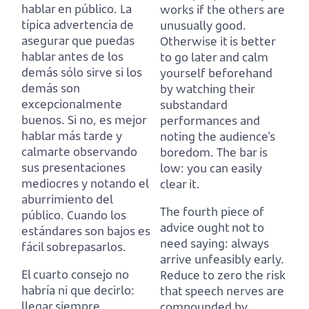
hablar en público.
La
works if the others are
típica advertencia de
unusually good.
asegurar que puedas
Otherwise it is better
hablar antes de los
to go later and calm
demás
sólo sirve si los
yourself beforehand
demás son
by watching their
excepcionalmente
substandard
buenos.
Si no, es mejor
performances and
hablar más tarde y
noting the audience’s
calmarte observando
boredom.
The bar is
sus presentaciones
low: you can easily
mediocres y notando el
clear it.
aburrimiento del
The fourth piece of
público.
Cuando los
advice ought not to
estándares son bajos es
need saying: always
fácil sobrepasarlos.
arrive unfeasibly early.
El cuarto consejo no
Reduce to zero the risk
habría ni que decirlo:
that speech nerves are
llegar siempre
compounded by