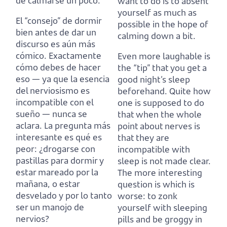
de calmarse un poco.
want to do is to absent
yourself as much as
El “consejo” de dormir
possible in the hope of
bien antes de dar un
calming down a bit.
discurso es aún más
cómico.
Exactamente
Even more laughable is
cómo debes de hacer
the “tip” that you get a
eso — ya que la esencia
good night’s sleep
del nerviosismo es
beforehand.
Quite how
incompatible con el
one is supposed to do
sueño — nunca se
that when the whole
aclara.
La pregunta más
point about nerves is
interesante es qué es
that they are
peor:
¿drogarse con
incompatible with
pastillas para dormir y
sleep is not made clear.
estar mareado por la
The more interesting
mañana, o estar
question is which is
desvelado y por lo tanto
worse:
to zonk
ser un manojo de
yourself with sleeping
nervios?
pills and be groggy in