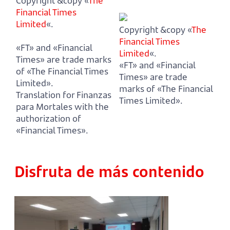
Copyright &copy «
The
Financial Times
Limited
«.
Copyright &copy «
The
Financial Times
«FT» and «Financial
Limited
«.
Times» are trade marks
«FT» and «Financial
of «The Financial Times
Times» are trade
Limited».
marks of «The Financial
Translation for Finanzas
Times Limited».
para Mortales with the
authorization of
«Financial Times».
Disfruta de más contenido