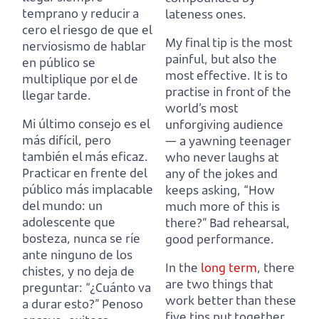
temprano y
reducir a
lateness ones.
cero el riesgo de que el
My final tip is the most
nerviosismo de hablar
painful, but also the
en público se
most effective.
It is to
multiplique por el de
practise in front of the
llegar tarde.
world’s most
Mi último consejo es el
unforgiving audience
más difícil, pero
—
a yawning teenager
también el más eficaz.
who never laughs at
Practicar en frente del
any of the jokes and
público más implacable
keeps asking,
“How
del mundo:
un
much more of this is
adolescente que
there?” Bad rehearsal,
bosteza, nunca se ríe
good performance.
ante ninguno de los
In the
long term
, there
chistes, y no deja de
are two things that
preguntar:
“¿Cuánto va
work better than these
a durar esto?” Penoso
five tips put together.