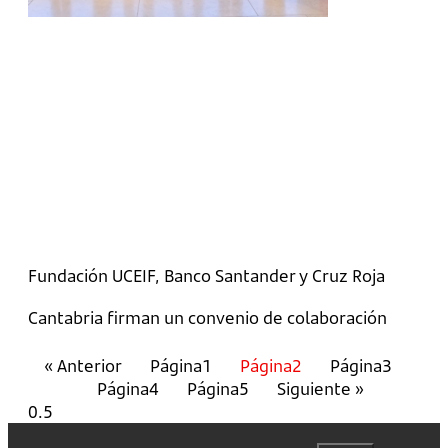
Fundación UCEIF, Banco Santander y Cruz Roja
Cantabria firman un convenio de colaboración
« Anterior
Página
1
Página
2
Página
3
Página
4
Página
5
Siguiente »