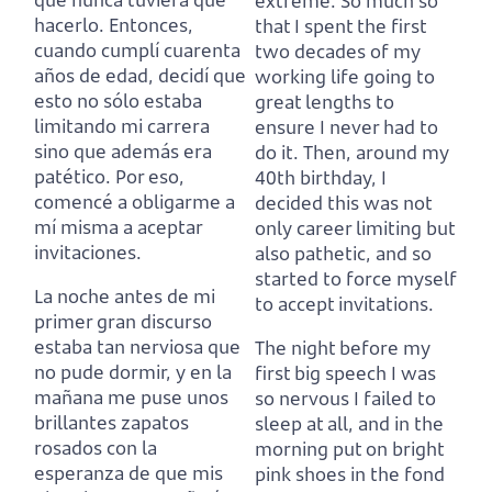
extreme.
So much so
hacerlo.
Entonces,
that I spent the first
cuando cumplí cuarenta
two decades of my
años de edad, decidí que
working life going to
esto no sólo estaba
great lengths to
limitando mi carrera
ensure I never had to
sino que además era
do it.
Then, around my
patético.
Por eso,
40th birthday, I
comencé a obligarme a
decided this was not
mí misma a aceptar
only career limiting but
invitaciones.
also pathetic,
and so
started to force myself
La noche antes de mi
to accept invitations.
primer gran discurso
estaba tan nerviosa que
The night before my
no pude dormir,
y en la
first big speech I was
mañana me puse unos
so nervous I failed to
brillantes zapatos
sleep at all,
and in the
rosados con la
morning put on bright
esperanza de que mis
pink shoes in the fond