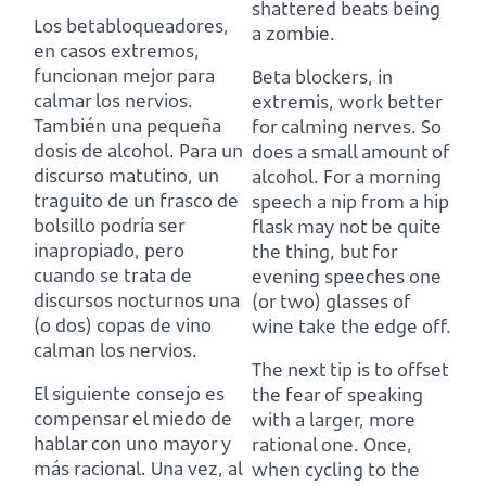
shattered beats being
Los betabloqueadores,
a zombie.
en casos extremos,
funcionan mejor para
Beta blockers, in
calmar los nervios.
extremis, work better
También una pequeña
for calming nerves.
So
dosis de alcohol.
Para un
does a small amount of
discurso matutino, un
alcohol.
For a morning
traguito de un frasco de
speech a nip from a hip
bolsillo podría ser
flask may not be quite
inapropiado,
pero
the thing,
but for
cuando se trata de
evening speeches one
discursos nocturnos una
(or two) glasses of
(o dos) copas de vino
wine take the edge off.
calman los nervios.
The next tip is to offset
El siguiente consejo es
the fear of speaking
compensar el miedo de
with a larger, more
hablar con uno mayor y
rational one.
Once,
más racional.
Una vez, al
when cycling to the