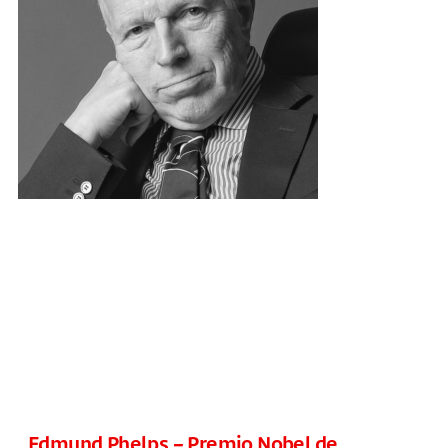
Edmund Phelps – Premio Nobel de