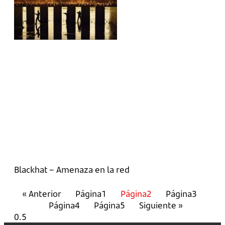
Blackhat – Amenaza en la red
« Anterior
Página
1
Página
2
Página
3
Página
4
Página
5
Siguiente »