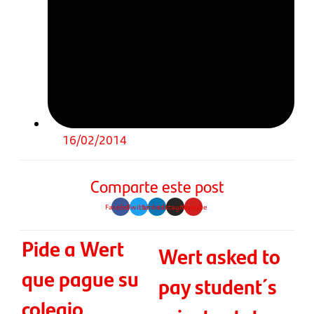
16/02/2014
Comparte este post
Facebook
Twitter
Linkedin
Instagram
Youtube
Pide a Wert
Wert asked to
que pague su
pay student´s
colegio