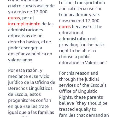
tuition, transportation
cuatro cursos asciende
and cafeteria use for
ya a más de 17.000
four academic years
euros
,
por el
now exceed 17,000
incumplimiento
de las
euros
because of the
administraciones
educational
educativas de un
administration not
derecho básico, el de
providing for the basic
poder escoger la
right to be able to
enseñanza pública en
choose a public
valenciano».
education in Valencian.”
Por esta razón, y
For this reason and
mediante el servicio
through the judicial
jurídico de la Oficina de
services of the Escola´s
Derechos Lingüísticos
Office of Linguistic
de Escola,
estos
Rights,
these parents
progenitores confían
believe “they should be
en que «se les trate
treated equally to
igual que a las familias
families that demand an