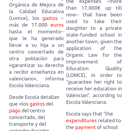
the expenses –more
Orgánica de Mejora de
than 17,000€ up till
la Calidad Educativa
now–
that have been
(Lomce), los
gastos
–
used to take their
más de 17.000
euros
daughter to a private
hasta el momento–
state-funded school in
que le ha generado
another town, given the
llevar a su hija a un
application of the
centro concertado de
Organic Law for the
otra población para
Improvement of
«garantizar su derecho
Education Quality
a recibir enseñanza en
(LOMCE), in order to
valenciano», informa
“guarantee her right to
Escola Valenciana.
receive her education in
Valencian”, according to
Desde Escola detallan
Escola Valenciana.
que «los
gastos
del
pago
del centro
Escola says that “the
concertado, del
expenditures
related to
transporte y del
the
payment
of school
comedor durante