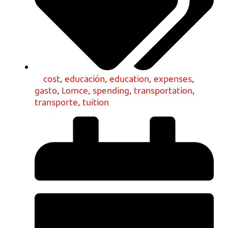
cost
,
educación
,
education
,
expenses
,
gasto
,
Lomce
,
spending
,
transportation
,
transporte
,
tuition