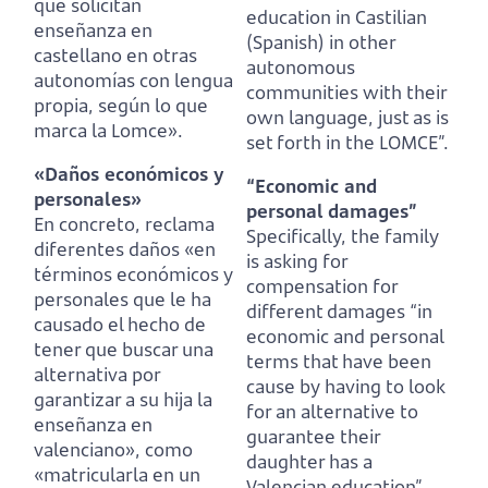
que solicitan
education in Castilian
enseñanza en
(Spanish) in other
castellano en otras
autonomous
autonomías con lengua
communities with their
propia, según lo que
own language, just as is
marca la Lomce».
set forth in the LOMCE”.
«Daños económicos y
“Economic and
personales»
personal damages”
En concreto, reclama
Specifically, the family
diferentes daños «en
is asking for
términos económicos y
compensation for
personales
que le ha
different damages “in
causado el hecho de
economic and personal
tener que buscar una
terms
that have been
alternativa por
cause by having to look
garantizar a su hija la
for an alternative to
enseñanza en
guarantee their
valenciano»,
como
daughter has a
«matricularla en un
Valencian education”,