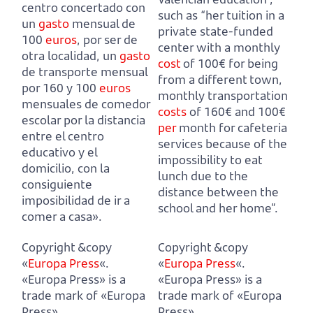
centro concertado con
such as “her tuition in a
un
gasto
mensual de
private state-funded
100
euros
, por ser de
center with a monthly
otra localidad,
un
gasto
cost
of 100€ for being
de transporte mensual
from a different town,
por 160 y 100
euros
monthly transportation
mensuales de comedor
costs
of 160€ and 100€
escolar por la distancia
per
month for cafeteria
entre el centro
services
because of the
educativo y el
impossibility to eat
domicilio,
con la
lunch due to the
consiguiente
distance between the
imposibilidad de ir a
school and her home”.
comer a casa».
Copyright &copy
Copyright &copy
«
Europa Press
«.
«
Europa Press
«.
«Europa Press» is a
«Europa Press» is a
trade mark of «Europa
trade mark of «Europa
Press».
Press».