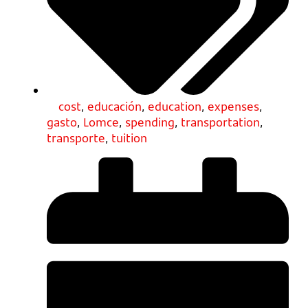
cost
,
educación
,
education
,
expenses
,
gasto
,
Lomce
,
spending
,
transportation
,
transporte
,
tuition