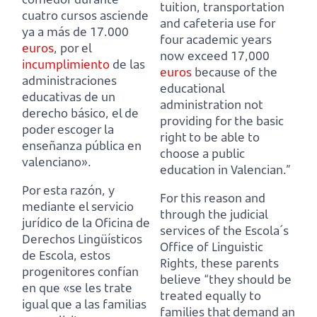
tuition, transportation
cuatro cursos asciende
and cafeteria use for
ya a más de 17.000
four academic years
euros
,
por el
now exceed 17,000
incumplimiento
de las
euros
because of the
administraciones
educational
educativas de un
administration not
derecho básico, el de
providing for the basic
poder escoger la
right to be able to
enseñanza pública en
choose a public
valenciano».
education in Valencian.”
Por esta razón, y
For this reason and
mediante el servicio
through the judicial
jurídico de la Oficina de
services of the Escola´s
Derechos Lingüísticos
Office of Linguistic
de Escola,
estos
Rights,
these parents
progenitores confían
believe “they should be
en que «se les trate
treated equally to
igual que a las familias
families that demand an