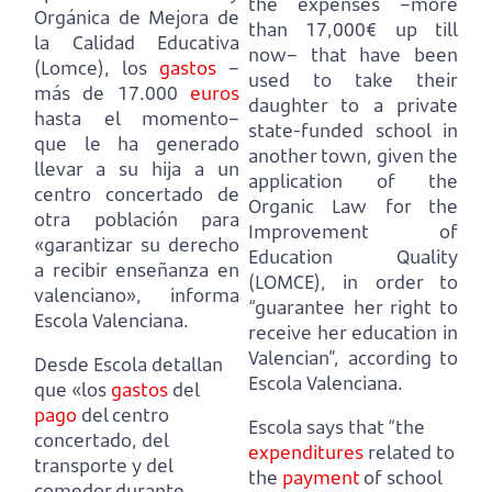
the expenses –more
Orgánica de Mejora de
than 17,000€ up till
la Calidad Educativa
now–
that have been
(Lomce), los
gastos
–
used to take their
más de 17.000
euros
daughter to a private
hasta el momento–
state-funded school in
que le ha generado
another town, given the
llevar a su hija a un
application of the
centro concertado de
Organic Law for the
otra población para
Improvement of
«garantizar su derecho
Education Quality
a recibir enseñanza en
(LOMCE), in order to
valenciano», informa
“guarantee her right to
Escola Valenciana.
receive her education in
Valencian”, according to
Desde Escola detallan
Escola Valenciana.
que «los
gastos
del
pago
del centro
Escola says that “the
concertado, del
expenditures
related to
transporte y del
the
payment
of school
comedor durante