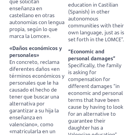
que solicitan
education in Castilian
enseñanza en
(Spanish) in other
castellano en otras
autonomous
autonomías con lengua
communities with their
propia, según lo que
own language, just as is
marca la Lomce».
set forth in the LOMCE”.
«Daños económicos y
“Economic and
personales»
personal damages”
En concreto, reclama
Specifically, the family
diferentes daños «en
is asking for
términos económicos y
compensation for
personales
que le ha
different damages “in
causado el hecho de
economic and personal
tener que buscar una
terms
that have been
alternativa por
cause by having to look
garantizar a su hija la
for an alternative to
enseñanza en
guarantee their
valenciano»,
como
daughter has a
«matricularla en un
Valencian education”,