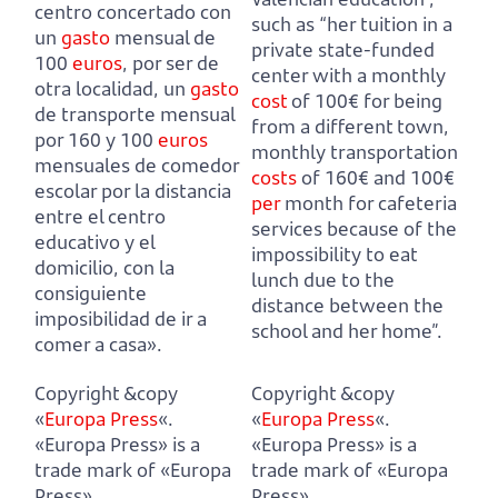
centro concertado con
such as “her tuition in a
un
gasto
mensual de
private state-funded
100
euros
, por ser de
center with a monthly
otra localidad,
un
gasto
cost
of 100€ for being
de transporte mensual
from a different town,
por 160 y 100
euros
monthly transportation
mensuales de comedor
costs
of 160€ and 100€
escolar por la distancia
per
month for cafeteria
entre el centro
services
because of the
educativo y el
impossibility to eat
domicilio,
con la
lunch due to the
consiguiente
distance between the
imposibilidad de ir a
school and her home”.
comer a casa».
Copyright &copy
Copyright &copy
«
Europa Press
«.
«
Europa Press
«.
«Europa Press» is a
«Europa Press» is a
trade mark of «Europa
trade mark of «Europa
Press».
Press».