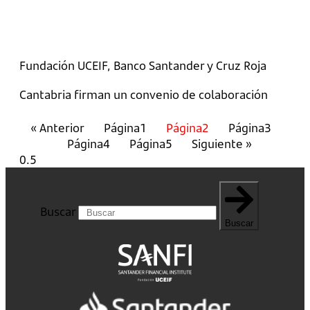
Fundación UCEIF, Banco Santander y Cruz Roja
Cantabria firman un convenio de colaboración
« Anterior
Página
1
Página
2
Página
3
Página
4
Página
5
Siguiente »
Buscar
Buscar