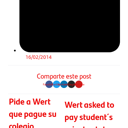
16/02/2014
Comparte este post
Facebook
Twitter
Linkedin
Instagram
Youtube
Pide a Wert
Wert asked to
que pague su
pay student´s
colegio